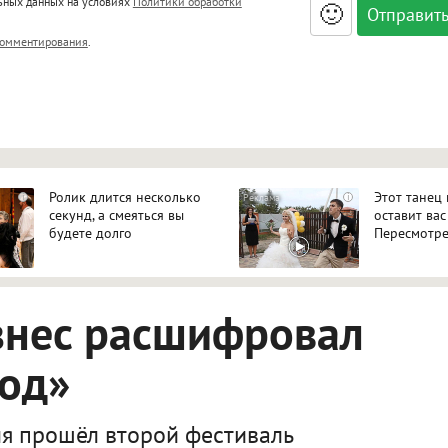
льных данных на условиях
Политики обработки
🙂
, <big>, <small>, <sup>, <sub>, <pre>, <ul>, <ol>, <li>,
омментирования
.
ет HTML, адреса URL автоматически становятся ссылками, и
ться в новой вкладке.
Ролик длится несколько
Этот танец
i
i
секунд, а смеяться вы
оставит вас
будете долго
Пересмотре
знес расшифровал
код»
я прошёл второй фестиваль