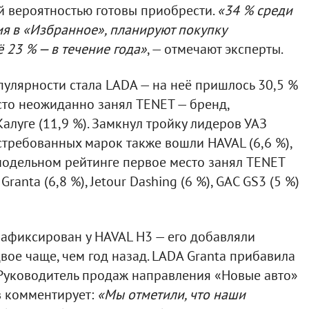
й вероятностью готовы приобрести.
«34 % среди
ия в «Избранное», планируют покупку
 23 % — в течение года»
, — отмечают эксперты.
улярности стала LADA — на неё пришлось 30,5 %
сто неожиданно занял TENET — бренд,
алуге (11,9 %). Замкнул тройку лидеров УАЗ
остребованных марок также вошли HAVAL (6,6 %),
 В модельном рейтинге первое место занял TENET
Granta (6,8 %), Jetour Dashing (6 %), GAC GS3 (5 %)
афиксирован у HAVAL H3 — его добавляли
вое чаще, чем год назад. LADA Granta прибавила
%. Руководитель продаж направления «Новые авто»
в комментирует:
«Мы отметили, что наши