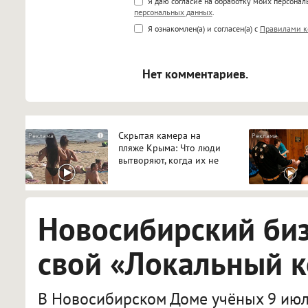
Поддержка HTML
Я даю согласие на обработку моих персона
персональных данных
.
<b>, <strong>, <u>, <i>, <em>, <s>
Я ознакомлен(а) и согласен(а) с
Правилами к
<blockquote>, <code> экраниру
[img]адрес[/img] будет открыва
Нет комментариев.
Скрытая камера на
i
пляже Крыма: Что люди
вытворяют, когда их не
видят...
Новосибирский би
свой «Локальный 
В Новосибирском Доме учёных 9 июл