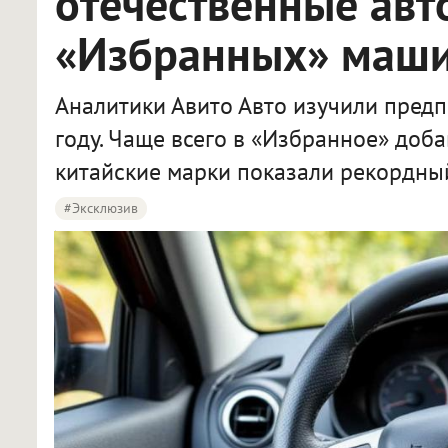
отечественные авт
«Избранных» маши
Аналитики Авито Авто изучили предп
году. Чаще всего в «Избранное» доб
китайские марки показали рекордный
#эксклюзив
Эксперты Авито назвали самые популярные новые авто в Новосибирске до 3 миллионов