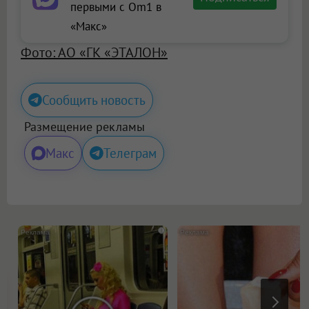
первыми с Om1 в
«Макс»
Фото: АО «ГК «ЭТАЛОН»
Сообщить новость
Размещение рекламы
Макс
Телеграм
i