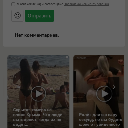
<b>, <strong>, <u>, <i>, <em>, <s>, <big>,
Я ознакомлен(а) и согласен(а) с
Правилами комментирования
.
<small>, <sup>, <sub>, <pre>, <ul>, <ol>, <li>,
<blockquote>, <code> экранирует HTML,
🙂
адреса URL автоматически становятся
ссылками, и [img]адрес[/img] будет
открываться в новой вкладке.
Нет комментариев.
i
Скрытая камера на
пляже Крыма: Что люди
Ролик длится пару
вытворяют, когда их не
секунд, но вы будете в
видят...
шоке от увиденного