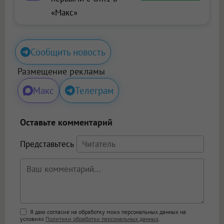
«Макс»
Сообщить новость
Размещение рекламы
Макс
Телеграм
Оставьте комментарий
Представьтесь
Поддержка HTML
Я даю согласие на обработку моих персональных данных на
условиях
Политики обработки персональных данных
.