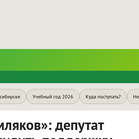
и
осибирске
Учебный год 2026
Куда поступать?
Не
ляков»: депутат