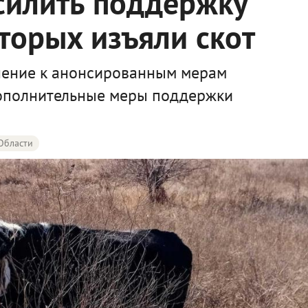
силить поддержку
оторых изъяли скот
лнение к анонсированным мерам
ополнительные меры поддержки
Области