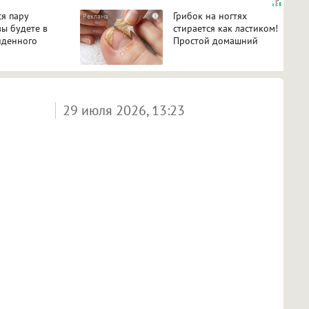
ся пару
Грибок на ногтях
i
вы будете в
стирается как ластиком!
иденного
Простой домашний
метод
29 июля 2026, 13:23