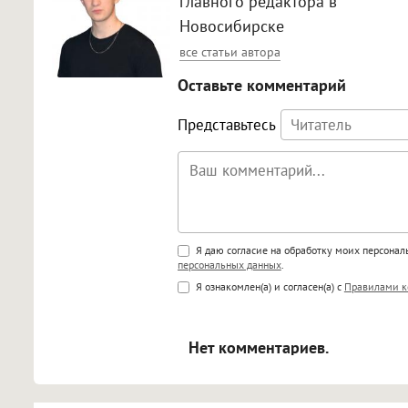
главного редактора в
Новосибирске
все статьи автора
Оставьте комментарий
Представьтесь
Поддержка HTML
Я даю согласие на обработку моих персона
персональных данных
.
<b>, <strong>, <u>, <i>, <em>, <s>
Я ознакомлен(а) и согласен(а) с
Правилами к
<blockquote>, <code> экраниру
[img]адрес[/img] будет открыва
Нет комментариев.