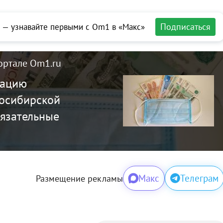
Подписаться
 — узнавайте первыми с Om1 в «Макс»
ортале Om1.ru
сацию
восибирской
бязательные
Макс
Телеграм
Размещение рекламы