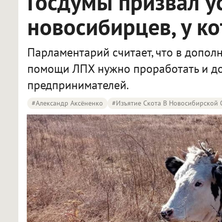
Госдумы призвал у
новосибирцев, у к
Парламентарий считает, что в допо
помощи ЛПХ нужно проработать и д
предпринимателей.
#Александр Аксёненко
#Изъятие Скота В Новосибирской 
Депутат Госдумы призвал усилить поддержку новосибирцев, у которых изъяли скот