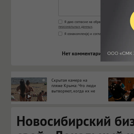
Поддержка HTML
Я даю согласие на обработку моих персона
персональных данных
.
<b>, <strong>, <u>, <i>, <em>, <s>
Я ознакомлен(а) и согласен(а) с
Правилами к
<blockquote>, <code> экраниру
[img]адрес[/img] будет открыва
Нет комментариев.
Скрытая камера на
i
пляже Крыма: Что люди
вытворяют, когда их не
видят...
Новосибирский би