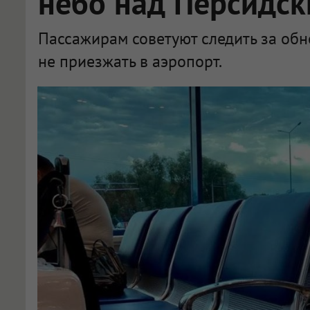
небо над Персидск
Пассажирам советуют следить за об
не приезжать в аэропорт.
Рейс из Дубая в Новосибирск отменён из-за закрытия воздушного пространства