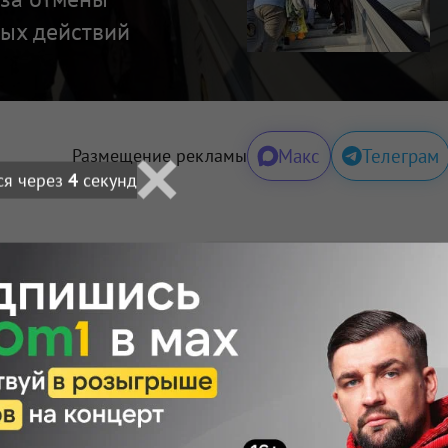
ных действий
Макс
Телеграм
Размещение рекламы
ся через
3
секунд
Поделиться