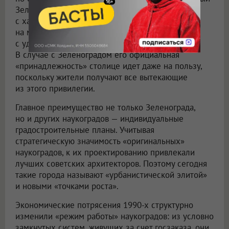
Зеленоград. Фактически это автономный город
с характерной планировкой и делением
на микрорайоны, развитой инфраструктурой
с удобной логистикой и обилием зеленых зон.
В случае с Зеленоградом его официальная
«принадлежность» столице идет даже на пользу,
поскольку жители получают все вытекающие
из этого привилегии.
Главное преимущество не только Зеленограда,
но и других наукоградов — индивидуальные
градостроительные планы. Учитывая
стратегическую значимость «оригинальных»
наукоградов, к их проектированию привлекали
лучших советских архитекторов. Поэтому сегодня
такие города называют «урбанистической элитой»
и новыми «точками роста».
Экономические потрясения 1990-х структурно
изменили «режим работы» наукоградов: из условно
замкнутых систем, живущих за счет госзаказа, они