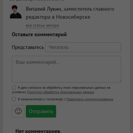
Виталий Лукин
, заместитель главного
редактора в Новосибирске
все статьи автора
Оставьте комментарий
Представьтесь
Поддержка HTML
Я даю согласие на обработку моих персональных данных на
условиях
Политики обработки персональных данных
.
<b>, <strong>, <u>, <i>, <em>, <s>, <big>,
Я ознакомлен(а) и согласен(а) с
Правилами комментирования
.
<small>, <sup>, <sub>, <pre>, <ul>, <ol>, <li>,
<blockquote>, <code> экранирует HTML,
🙂
адреса URL автоматически становятся
ссылками, и [img]адрес[/img] будет
открываться в новой вкладке.
Нет комментариев.