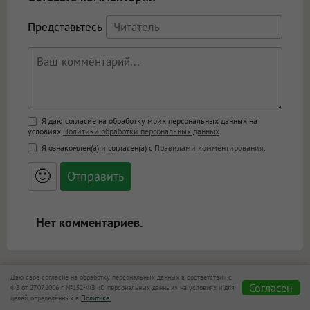
Представьтесь
Поддержка HTML
Я даю согласие на обработку моих персональных данных на
условиях
Политики обработки персональных данных
.
<b>, <strong>, <u>, <i>, <em>, <s>, <big>,
Я ознакомлен(а) и согласен(а) с
Правилами комментирования
.
<small>, <sup>, <sub>, <pre>, <ul>, <ol>, <li>,
<blockquote>, <code> экранирует HTML,
🙂
адреса URL автоматически становятся
ссылками, и [img]адрес[/img] будет
открываться в новой вкладке.
Нет комментариев.
i
Даю своё согласие на обработку персональных данных в соответствии с
Согласен
ФЗ от 27.07.2006 г. №152-ФЗ «О персональных данных» на условиях и для
целей, определённых в
Политике.