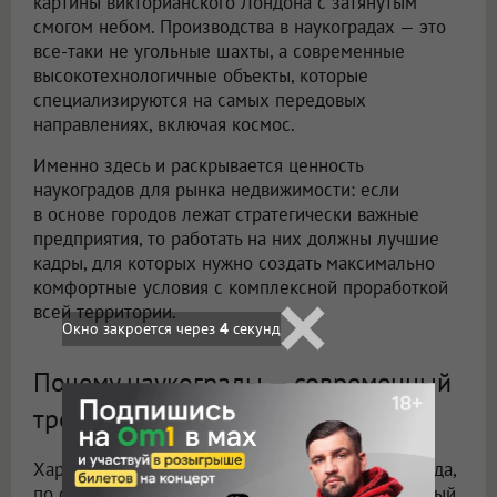
картины викторианского Лондона с затянутым
смогом небом. Производства в наукоградах — это
все-таки не угольные шахты, а современные
высокотехнологичные объекты, которые
специализируются на самых передовых
направлениях, включая космос.
Именно здесь и раскрывается ценность
наукоградов для рынка недвижимости: если
в основе городов лежат стратегически важные
предприятия, то работать на них должны лучшие
кадры, для которых нужно создать максимально
комфортные условия с комплексной проработкой
всей территории.
Окно закроется через
2
секунд
Почему наукограды — современный
тренд
Характерным примером современного наукограда,
по сути, но не по статусу, выступает подмосковный