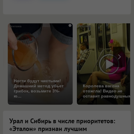
i
Ногти будут чистыми!
Домашний метод убьет
Королева вагона
грибок, возьмите 3%-
отожгла! Видео не
ю…
оставит равнодушным
Урал и Сибирь в числе приоритетов:
«Эталон» признан лучшим