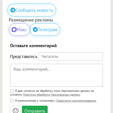
Сообщить новость
Размещение рекламы
Макс
Телеграм
Оставьте комментарий
Представьтесь
Поддержка HTML
Я даю согласие на обработку моих персональных данных на
условиях
Политики обработки персональных данных
.
<b>, <strong>, <u>, <i>, <em>, <s>, <big>,
Я ознакомлен(а) и согласен(а) с
Правилами комментирования
.
<small>, <sup>, <sub>, <pre>, <ul>, <ol>, <li>,
<blockquote>, <code> экранирует HTML,
🙂
адреса URL автоматически становятся