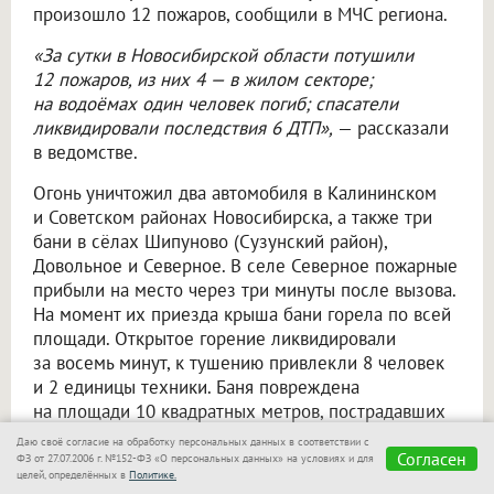
произошло 12 пожаров, сообщили в МЧС региона.
«За сутки в Новосибирской области потушили
12 пожаров, из них 4 — в жилом секторе;
на водоёмах один человек погиб; спасатели
ликвидировали последствия 6 ДТП»,
— рассказали
в ведомстве.
Огонь уничтожил два автомобиля в Калининском
и Советском районах Новосибирска, а также три
бани в сёлах Шипуново (Сузунский район),
Довольное и Северное. В селе Северное пожарные
прибыли на место через три минуты после вызова.
На момент их приезда крыша бани горела по всей
площади. Открытое горение ликвидировали
за восемь минут, к тушению привлекли 8 человек
и 2 единицы техники. Баня повреждена
на площади 10 квадратных метров, пострадавших
нет.
Даю своё согласие на обработку персональных данных в соответствии с
Согласен
ФЗ от 27.07.2006 г. №152-ФЗ «О персональных данных» на условиях и для
Спасатели напоминают: проверяйте
целей, определённых в
Политике.