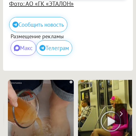
Фото: АО «ГК «ЭТАЛОН»
Сообщить новость
Размещение рекламы
Макс
Телеграм
i