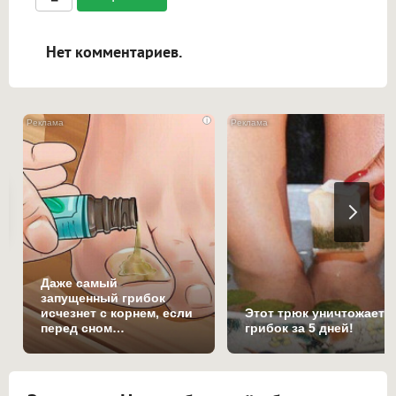
ссылками, и [img]адрес[/img] будет
открываться в новой вкладке.
Нет комментариев.
i
Даже самый
запущенный грибок
исчезнет с корнем, если
Этот трюк уничтожает
перед сном…
грибок за 5 дней!