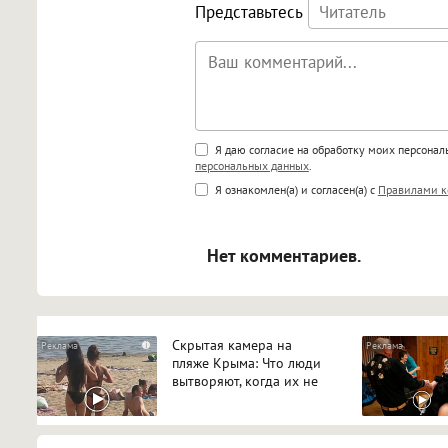
Представьтесь
Поддержка HTML
Я даю согласие на обработку моих персона
персональных данных
.
<b>, <strong>, <u>, <i>, <em>, <s>
Я ознакомлен(а) и согласен(а) с
Правилами к
<blockquote>, <code> экраниру
[img]адрес[/img] будет открыва
Нет комментариев.
Скрытая камера на
i
пляже Крыма: Что люди
вытворяют, когда их не
видят...