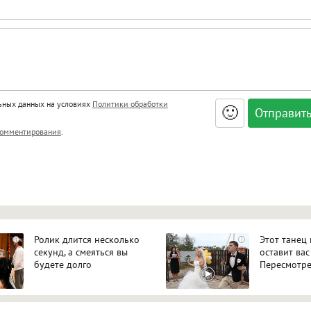
льных данных на условиях
Политики обработки
🙂
, <big>, <small>, <sup>, <sub>, <pre>, <ul>, <ol>, <li>,
омментирования
.
ет HTML, адреса URL автоматически становятся ссылками, и
ться в новой вкладке.
Ролик длится несколько
Этот танец
i
i
секунд, а смеяться вы
оставит вас
будете долго
Пересмотре