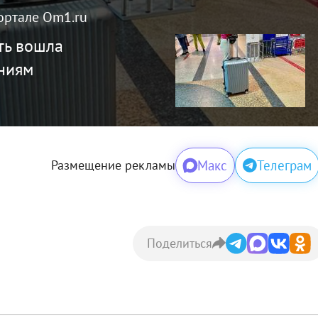
ортале Om1.ru
ть вошла
аниям
Макс
Телеграм
Размещение рекламы
Поделиться