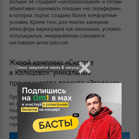
больше не страдают «централизацией» и готовы
объективно оценивать локации «на периферии»,
в которых подчас созданы более комфортные
условия. Кроме того, для многих камерная
атмосфера наукоградов как маленьких, условно
полузакрытых, микрорайонов становится
настоящим антистрессом.
Жилой комплекс «Счастье
Окно закроется через
3
секунд
в Кольцово»: уникальные
преимущества проекта «Эталона»
Проект Группы «Эталон» возводится в одном
из самых уютных и живописных мест всей
Новосибирской области. Удачное расположение
проекта позволяет ему сочетать преимущества
городской среды и загородной жизни.