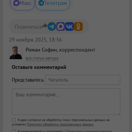
Макс
Телеграм
Поделиться
29 ноября 2025, 18:36
Роман Софин
, корреспондент
все статьи автора
Оставьте комментарий
Представьтесь
Поддержка HTML
Я даю согласие на обработку моих персональных данных на
условиях
Политики обработки персональных данных
.
<b>, <strong>, <u>, <i>, <em>, <s>, <big>,
Я ознакомлен(а) и согласен(а) с
Правилами комментирования
.