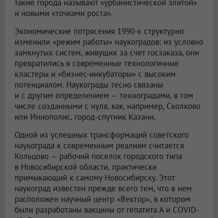
такие города называют «урбанистической элитой»
и новыми «точками роста».
Экономические потрясения 1990-х структурно
изменили «режим работы» наукоградов: из условно
замкнутых систем, живущих за счет госзаказа, они
превратились в современные технологичные
кластеры и «бизнес-инкубаторы» с высоким
потенциалом. Наукограды тесно связаны
и с другим определением — техноградами, в том
числе созданными с нуля, как, например, Сколково
или Иннополис, город-спутник Казани.
Одной из успешных трансформаций советского
наукограда к современным реалиям считается
Кольцово — рабочий поселок городского типа
в Новосибирской области, практически
примыкающий к самому Новосибирску. Этот
наукоград известен прежде всего тем, что в нем
расположен научный центр «Вектор», в котором
были разработаны вакцины от гепатита А и COVID-