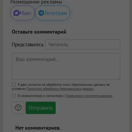
Размещение рекламы
Макс
Телеграм
Оставьте комментарий
Представьтесь
Поддержка HTML
Я даю согласие на обработку моих персональных данных на
условиях
Политики обработки персональных данных
.
<b>, <strong>, <u>, <i>, <em>, <s>, <big>,
Я ознакомлен(а) и согласен(а) с
Правилами комментирования
.
<small>, <sup>, <sub>, <pre>, <ul>, <ol>, <li>,
<blockquote>, <code> экранирует HTML,
🙂
адреса URL автоматически становятся
ссылками, и [img]адрес[/img] будет
открываться в новой вкладке.
Нет комментариев.