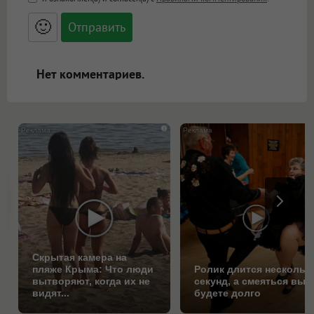
<small>, <sup>, <sub>, <pre>, <ul>, <ol>, <li>,
<blockquote>, <code> экранирует HTML,
🙂
адреса URL автоматически становятся
ссылками, и [img]адрес[/img] будет
открываться в новой вкладке.
Нет комментариев.
i
Скрытая камера на
пляже Крыма: Что люди
Ролик длится нескольк
вытворяют, когда их не
секунд, а смеяться вы
видят...
будете долго