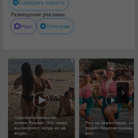
Сообщить новость
Размещение рекламы
Макс
Телеграм
i
Скрытая камера на
пляже Крыма: Что люди
Ржу не переставая, это
вытворяют, когда их не
видео пересмотришь н
видят...
раз