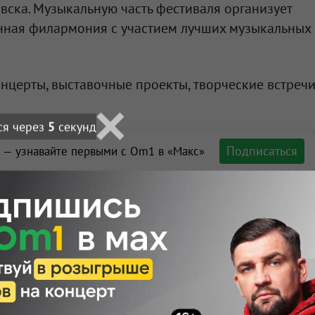
ска. Музыкальную часть фестиваля организует
нная филармония с участием лучших музыкальных
нцерты, выставочные проекты, творческие встреч
ся через
3
секунд
Подписаться
 — узнавайте первыми с Om1 в «Макс»
ортале Om1.ru
 поможет
нун Нового