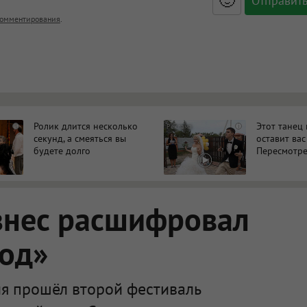
🙂
, <big>, <small>, <sup>, <sub>, <pre>, <ul>, <ol>, <li>,
омментирования
.
ет HTML, адреса URL автоматически становятся ссылками, и
ться в новой вкладке.
Ролик длится несколько
Этот танец
i
i
секунд, а смеяться вы
оставит вас
будете долго
Пересмотре
знес расшифровал
код»
я прошёл второй фестиваль