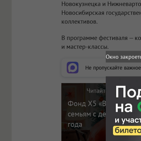
Новокузнецка и Нижневартов
Новосибирская государстве
коллективов.
В программе фестиваля — ко
и мастер-классы.
Окно закроет
Не пропускайте важное
Читайте также на п
Фонд X5 «Выручаем»
семьям с детьми в ка
года