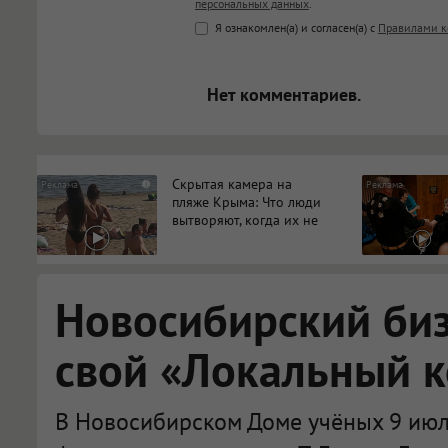
персональных данных
.
<b>, <strong>, <u>, <i>, <em>, <s>
Я ознакомлен(а) и согласен(а) с
Правилами к
<blockquote>, <code> экраниру
[img]адрес[/img] будет открыва
Нет комментариев.
Скрытая камера на
i
пляже Крыма: Что люди
вытворяют, когда их не
видят...
Новосибирский би
свой «Локальный 
В Новосибирском Доме учёных 9 июл