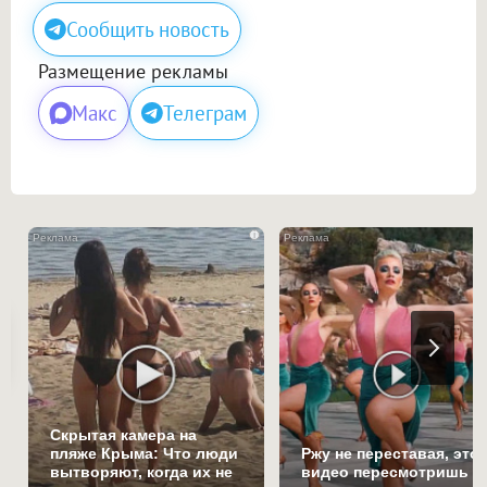
Сообщить новость
Размещение рекламы
Макс
Телеграм
i
Скрытая камера на
пляже Крыма: Что люди
Ржу не переставая, это
вытворяют, когда их не
видео пересмотришь н