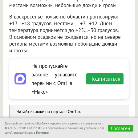
местами возможны небольшие дожди и грозы.
В воскресенье ночью по области прогнозируют
+13…+18 градусов, местами — +7…+12. Днём
температура поднимется до +25…+30 градусов.
В основном осадков не ожидается, но на севере
региона местами возможны небольшие дожди
и грозы.
Не пропускайте
важное — узнавайте
Подписаться
первыми с Om1 в
«Макс»
Читайте также на портале Om1.ru
В Новосибирске начинается неделя дождей:
Даю своё согласие на обработку персональных данных в соответствии с
с четверга похолодает до +21
Согласен
ФЗ от 27.07.2006 г. №152-ФЗ «О персональных данных» на условиях и для
целей, определённых в
Политике.