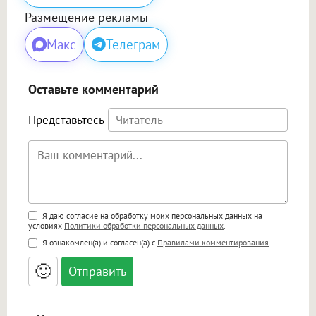
Размещение рекламы
Макс
Телеграм
Оставьте комментарий
Представьтесь
Поддержка HTML
Я даю согласие на обработку моих персональных данных на
условиях
Политики обработки персональных данных
.
<b>, <strong>, <u>, <i>, <em>, <s>, <big>,
Я ознакомлен(а) и согласен(а) с
Правилами комментирования
.
<small>, <sup>, <sub>, <pre>, <ul>, <ol>, <li>,
<blockquote>, <code> экранирует HTML,
🙂
адреса URL автоматически становятся
ссылками, и [img]адрес[/img] будет
открываться в новой вкладке.