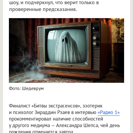
шоу, и подчеркнул, что верит только в
проверенные предсказания.
Финалист «Битвы экстрасенсов» Рзаев усомнился в даре Шепса
Фото: Шедеврум
Финалист «Битвы экстрасенсов», эзотерик
и психолог Зираддин Рзаев в интервью
«Радио 1»
прокомментировал наличие способностей
у другого медиума — Александра Шепса, чей день
рождения отмечается завтра.