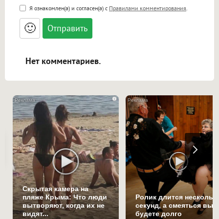
<b>, <strong>, <u>, <i>, <em>, <s>, <big>,
Я ознакомлен(а) и согласен(а) с
Правилами комментирования
.
<small>, <sup>, <sub>, <pre>, <ul>, <ol>, <li>,
<blockquote>, <code> экранирует HTML,
🙂
адреса URL автоматически становятся
ссылками, и [img]адрес[/img] будет
открываться в новой вкладке.
Нет комментариев.
i
Скрытая камера на
пляже Крыма: Что люди
Ролик длится нескольк
вытворяют, когда их не
секунд, а смеяться вы
видят...
будете долго