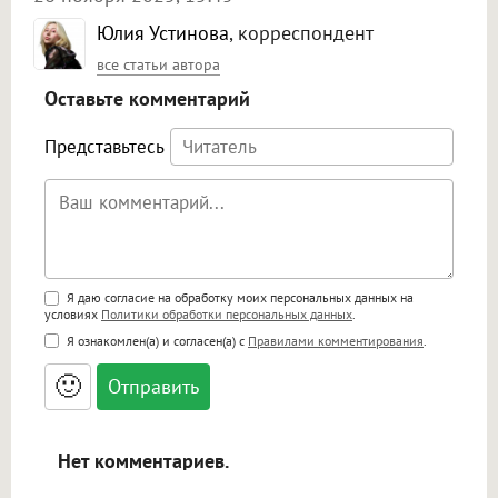
Юлия Устинова
, корреспондент
все статьи автора
Оставьте комментарий
Представьтесь
Поддержка HTML
Я даю согласие на обработку моих персональных данных на
условиях
Политики обработки персональных данных
.
<b>, <strong>, <u>, <i>, <em>, <s>, <big>,
Я ознакомлен(а) и согласен(а) с
Правилами комментирования
.
<small>, <sup>, <sub>, <pre>, <ul>, <ol>, <li>,
<blockquote>, <code> экранирует HTML,
🙂
адреса URL автоматически становятся
ссылками, и [img]адрес[/img] будет
открываться в новой вкладке.
Нет комментариев.