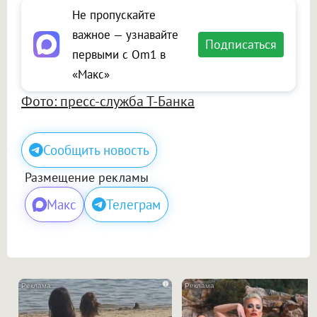
Не пропускайте
важное — узнавайте
Подписаться
первыми с Om1 в
«Макс»
Фото: пресс-служба Т-Банка
Сообщить новость
Размещение рекламы
Макс
Телеграм
i