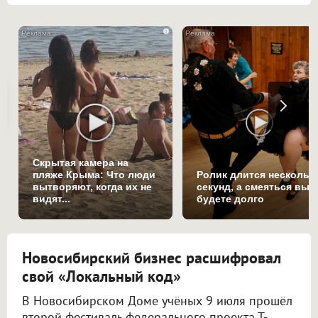
i
Скрытая камера на
пляже Крыма: Что люди
Ролик длится нескольк
вытворяют, когда их не
секунд, а смеяться вы
видят...
будете долго
Новосибирский бизнес расшифровал
свой «Локальный код»
В Новосибирском Доме учёных 9 июля прошёл
второй фестиваль федерального проекта Т-