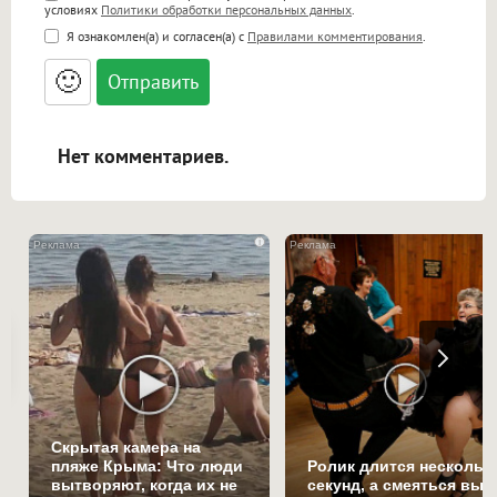
условиях
Политики обработки персональных данных
.
<b>, <strong>, <u>, <i>, <em>, <s>, <big>,
Я ознакомлен(а) и согласен(а) с
Правилами комментирования
.
<small>, <sup>, <sub>, <pre>, <ul>, <ol>, <li>,
<blockquote>, <code> экранирует HTML,
🙂
адреса URL автоматически становятся
ссылками, и [img]адрес[/img] будет
открываться в новой вкладке.
Нет комментариев.
i
Скрытая камера на
пляже Крыма: Что люди
Ролик длится нескольк
вытворяют, когда их не
секунд, а смеяться вы