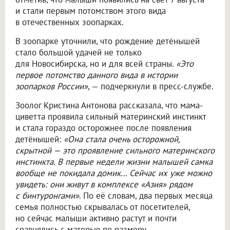
и стали первым потомством этого вида
в отечественных зоопарках.
В зоопарке уточнили, что рождение детёнышей
стало большой удачей не только
для Новосибирска, но и для всей страны.
«Это
первое потомство данного вида в истории
зоопарков России»
, — подчеркнули в пресс-службе.
Зоолог Кристина Антонова рассказала, что мама-
циветта проявила сильный материнский инстинкт
и стала гораздо осторожнее после появления
детёнышей:
«Она стала очень осторожной,
скрытной — это проявление сильного материнского
инстинкта. В первые недели жизни малышей самка
вообще не покидала домик… Сейчас их уже можно
увидеть: они живут в комплексе «Азия» рядом
с бинтуронгами»
. По её словам, два первых месяца
семья полностью скрывалась от посетителей,
но сейчас малыши активно растут и почти
сравнялись с матерью по размеру.