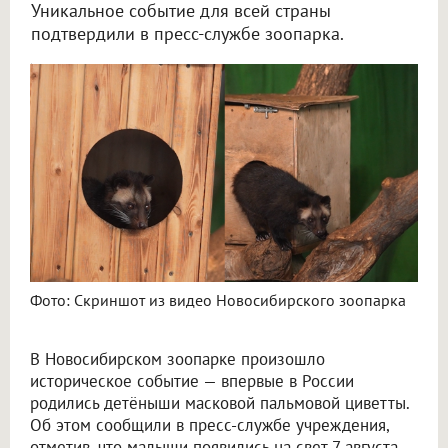
Уникальное событие для всей страны
подтвердили в пресс-службе зоопарка.
В Новосибирске впервые в России появились детёныши масковой пальмовой циветты
Фото: Скриншот из видео Новосибирского зоопарка
В Новосибирском зоопарке произошло
историческое событие — впервые в России
родились детёныши масковой пальмовой циветты.
Об этом сообщили в пресс-службе учреждения,
отметив, что малыши появились на свет 7 августа