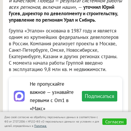
и качеством. Победа — результат системной работы
всех регионов, включая наши»,
—
уточнил Юрий
Гусев, директор по девелопменту и строительству,
управление по регионам Урал и Сибирь.
Группа «Эталон» основана в 1987 году и является
одним из крупнейших федеральных девелоперов
в России. Компания реализует проекты в Москве,
Санкт-Петербурге, Омске, Новосибирске,
Екатеринбурге, Казани и других регионах страны.
С момента начала работы Группой введено
в эксплуатацию 9,8 млн кв. м недвижимости.
Не пропускайте
важное — узнавайте
Подписаться
первыми с Om1 в
«Макс»
Даю своё согласие на обработку персональных данных в соответствии с
Согласен
ФЗ от 27.07.2006 г. №152-ФЗ «О персональных данных» на условиях и для
целей, определённых в
Политике.