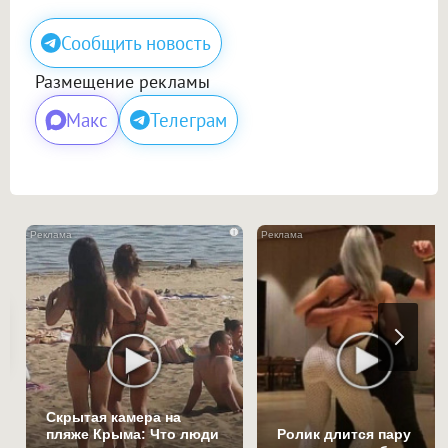
Сообщить новость
Размещение рекламы
Макс
Телеграм
i
Скрытая камера на
пляже Крыма: Что люди
Ролик длится пару