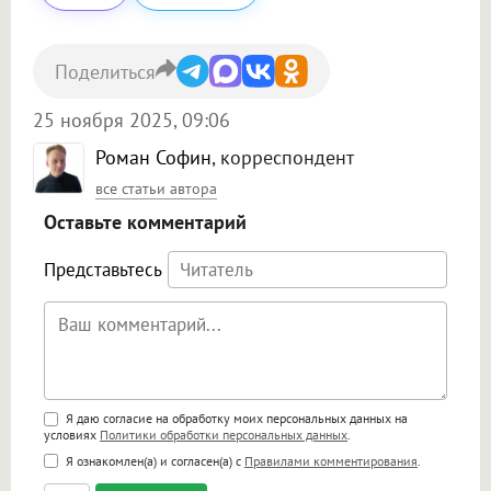
Поделиться
25 ноября 2025, 09:06
Роман Софин
, корреспондент
все статьи автора
Оставьте комментарий
Представьтесь
Поддержка HTML
Я даю согласие на обработку моих персональных данных на
условиях
Политики обработки персональных данных
.
<b>, <strong>, <u>, <i>, <em>, <s>, <big>,
Я ознакомлен(а) и согласен(а) с
Правилами комментирования
.
<small>, <sup>, <sub>, <pre>, <ul>, <ol>, <li>,