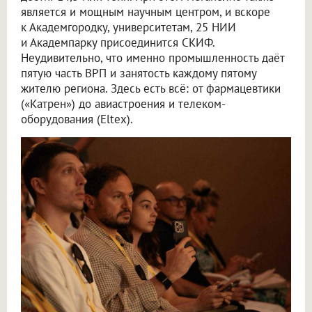
является и мощным научным центром, и вскоре
к Академгородку, университетам, 25 НИИ
и Академпарку присоединится СКИФ.
Неудивительно, что именно промышленность даёт
пятую часть ВРП и занятость каждому пятому
жителю региона. Здесь есть всё: от фармацевтики
(«Катрен») до авиастроения и телеком-
оборудования (Eltex).