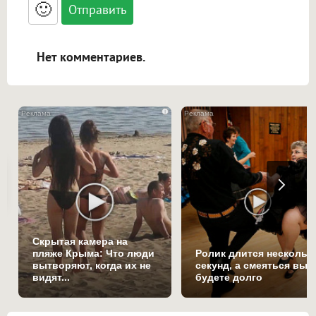
<blockquote>, <code> экранирует HTML,
🙂
адреса URL автоматически становятся
ссылками, и [img]адрес[/img] будет
открываться в новой вкладке.
Нет комментариев.
i
Скрытая камера на
пляже Крыма: Что люди
Ролик длится нескольк
вытворяют, когда их не
секунд, а смеяться вы
видят...
будете долго