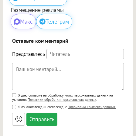
Размещение рекламы
Макс
Телеграм
Оставьте комментарий
Представьтесь
Поддержка HTML
Я даю согласие на обработку моих персональных данных на
условиях
Политики обработки персональных данных
.
<b>, <strong>, <u>, <i>, <em>, <s>, <big>,
Я ознакомлен(а) и согласен(а) с
Правилами комментирования
.
<small>, <sup>, <sub>, <pre>, <ul>, <ol>, <li>,
<blockquote>, <code> экранирует HTML,
🙂
адреса URL автоматически становятся
ссылками, и [img]адрес[/img] будет
открываться в новой вкладке.