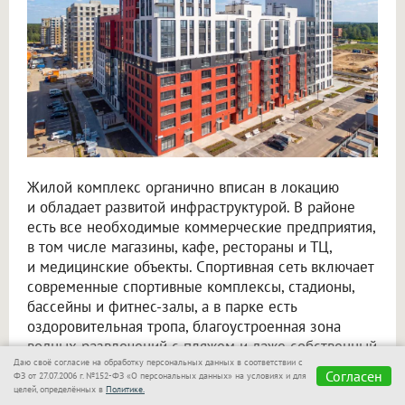
Жилой комплекс органично вписан в локацию
и обладает развитой инфраструктурой. В районе
есть все необходимые коммерческие предприятия,
в том числе магазины, кафе, рестораны и ТЦ,
и медицинские объекты. Спортивная сеть включает
современные спортивные комплексы, стадионы,
бассейны и фитнес-залы, а в парке есть
оздоровительная тропа, благоустроенная зона
водных развлечений с пляжем и даже собственный
конный клуб. Детский образовательный комплекс
Даю своё согласие на обработку персональных данных в соответствии с
Согласен
ФЗ от 27.07.2006 г. №152-ФЗ «О персональных данных» на условиях и для
сформирован из новых школ и детских садов.
целей, определённых в
Политике.