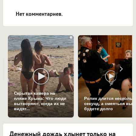
открываться в новой вкладке.
Нет комментариев.
i
Скрытая камера на
пляже Крыма: Что люди
Ролик длится нескольк
вытворяют, когда их не
секунд, а смеяться вы
видят...
будете долго
Денежный дождь хлынет только на