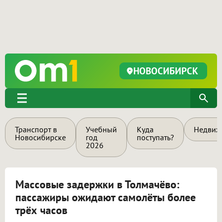
НОВОСИБИРСК
Транспорт в
Учебный
Куда
Недвиж
Новосибирске
год
поступать?
2026
Массовые задержки в Толмачёво:
пассажиры ожидают самолёты более
трёх часов