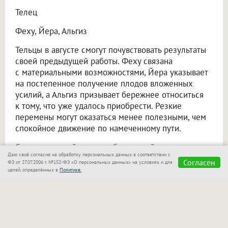
Телец
Феху, Йера, Альгиз
Тельцы в августе смогут почувствовать результаты
своей предыдущей работы. Феху связана
с материальными возможностями, Йера указывает
на постепенное получение плодов вложенных
усилий, а Альгиз призывает бережнее относиться
к тому, что уже удалось приобрести. Резкие
перемены могут оказаться менее полезными, чем
спокойное движение по намеченному пути.
Совет: не меняйте планы без веской причины
Даю своё согласие на обработку персональных данных в соответствии с
и позвольте начатым делам прийти к завершению.
Согласен
ФЗ от 27.07.2006 г. №152-ФЗ «О персональных данных» на условиях и для
целей, определённых в
Политике.
Близнецы
Ансуз, Райдо, Манназ
Август обещает Близнецам много общения. Новые
знакомства, переговоры и неожиданные
новости