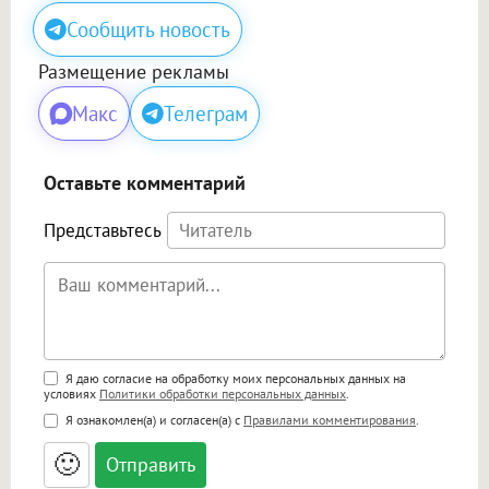
Сообщить новость
Размещение рекламы
Макс
Телеграм
Оставьте комментарий
Представьтесь
Поддержка HTML
Я даю согласие на обработку моих персональных данных на
условиях
Политики обработки персональных данных
.
<b>, <strong>, <u>, <i>, <em>, <s>, <big>,
Я ознакомлен(а) и согласен(а) с
Правилами комментирования
.
<small>, <sup>, <sub>, <pre>, <ul>, <ol>, <li>,
<blockquote>, <code> экранирует HTML,
🙂
адреса URL автоматически становятся
ссылками, и [img]адрес[/img] будет