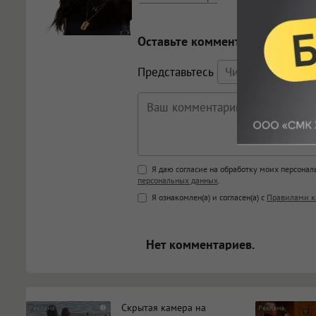
Оставьте комментарий
Представьтесь
Поддержка HTML
Я даю согласие на обработку моих персона
персональных данных
.
<b>, <strong>, <u>, <i>, <em>, <s>
Я ознакомлен(а) и согласен(а) с
Правилами к
<blockquote>, <code> экраниру
[img]адрес[/img] будет открыва
Нет комментариев.
Скрытая камера на
i