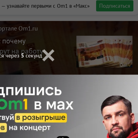
Подписаться
 — узнавайте первыми с Om1 в «Макс»
ортале Om1.ru
: почему
рут на работу
ся через
3
секунд
Макс
Телеграм
Размещение рекламы
ент
Поделиться