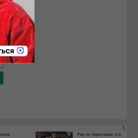
агона
Ржу не переставая, это
i