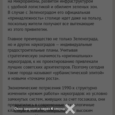
на микрорайоны, развитой инфраструктурой
с удобной логистикой и обилием зеленых зон.
В случае с Зеленоградом его официальная
«принадлежность» столице идет даже на пользу,
поскольку жители получают все вытекающие
из этого привилегии.
Главное преимущество не только Зеленограда,
но и других наукоградов — индивидуальные
градостроительные планы. Учитывая
стратегическую значимость «оригинальных»
наукоградов, к их проектированию привлекали
лучших советских архитекторов. Поэтому сегодня
такие города называют «урбанистической элитой»
и новыми «точками роста».
Экономические потрясения 1990-х структурно
изменили «режим работы» наукоградов: из условно
замкнутых систем, живущих за счет госзаказа, они
превратились в современные технологичные
Окно закроется через
3
секунд
кластеры и «бизнес-инкубаторы» с высоким