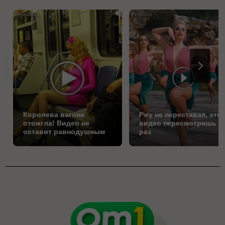
i
Королева вагона
Ржу не переставая, это
отожгла! Видео не
видео пересмотришь н
оставит равнодушным
раз