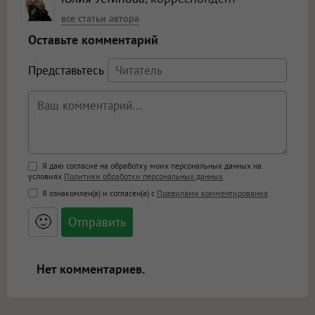
все статьи автора
Оставьте комментарий
Представьтесь
Поддержка HTML
Я даю согласие на обработку моих персональных данных на
условиях
Политики обработки персональных данных
.
<b>, <strong>, <u>, <i>, <em>, <s>, <big>,
Я ознакомлен(а) и согласен(а) с
Правилами комментирования
.
<small>, <sup>, <sub>, <pre>, <ul>, <ol>, <li>,
<blockquote>, <code> экранирует HTML,
🙂
адреса URL автоматически становятся
ссылками, и [img]адрес[/img] будет
открываться в новой вкладке.
Нет комментариев.