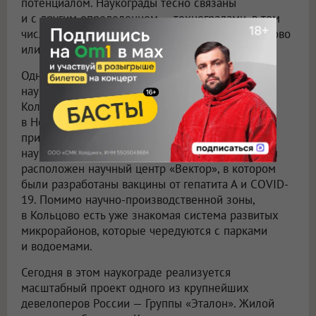
потенциалом. Наукограды тесно связаны
и с другим определением — техноградами, в том
числе созданными с нуля, как, например, Сколково
или Иннополис, город-спутник Казани.
Одной из успешных трансформаций советского
наукограда к современным реалиям считается
Кольцово — рабочий поселок городского типа
в Новосибирской области, практически
примыкающий к самому Новосибирску. Этот
наукоград известен прежде всего тем, что в нем
расположен научный центр «Вектор», в котором
были разработаны вакцины от гепатита А и COVID-
19. Помимо научно-производственной зоны,
в Кольцово есть уже знакомая система развитых
микрорайонов, которые чередуются с парками
и водоемами.
Сегодня в этом наукограде реализуется
масштабный проект одного из крупнейших
девелоперов России — Группы «Эталон». Жилой