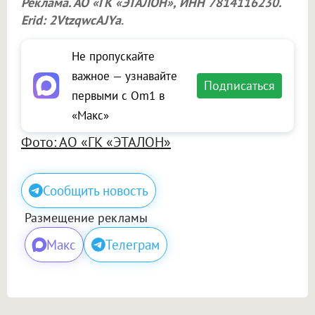
Реклама. АО «ГК «ЭТАЛОН», ИНН 7814116230.
Erid: 2VtzqwcAJYa
.
Не пропускайте
важное — узнавайте
Подписаться
первыми с Om1 в
«Макс»
Фото: АО «ГК «ЭТАЛОН»
Сообщить новость
Размещение рекламы
Макс
Телеграм