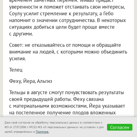
уверенности и поможет отстаивать свои интересы,
Соулу усилит стремление к результату, а Гебо
напомнит о значении сотрудничества. В некоторых
ситуациях добиться цели будет проще вместе
с другими.
Совет: не отказывайтесь от помощи и обращайте
внимание на людей, с которыми можно объединить
усилия.
Телец
Феху, Йера, Альгиз
Тельцы в августе смогут почувствовать результаты
своей предыдущей работы. Феху связана
с материальными возможностями, Йера указывает
на постепенное получение плодов вложенных
усилий, а Альгиз призывает бережнее относиться
Даю своё согласие на обработку персональных данных в соответствии с
к тому, что уже удалось приобрести. Резкие
Согласен
ФЗ от 27.07.2006 г. №152-ФЗ «О персональных данных» на условиях и для
перемены могут оказаться менее полезными, чем
целей, определённых в
Политике.