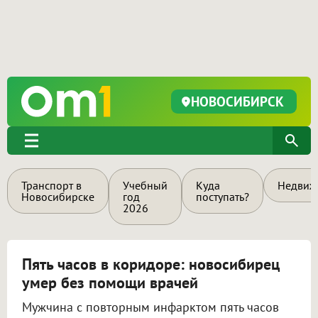
НОВОСИБИРСК
Транспорт в
Учебный
Куда
Недвиж
Новосибирске
год
поступать?
2026
Пять часов в коридоре: новосибирец
умер без помощи врачей
Мужчина с повторным инфарктом пять часов