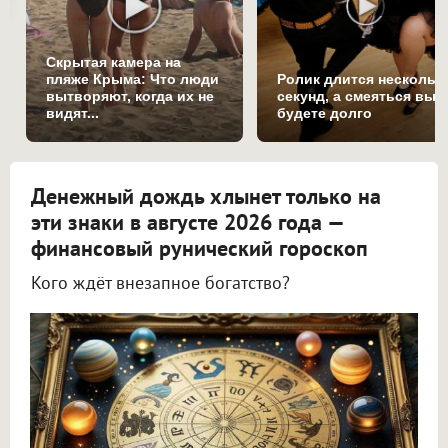
Скрытая камера на
пляже Крыма: Что люди
Ролик длится нескольк
вытворяют, когда их не
секунд, а смеяться вы
видят...
будете долго
Денежный дождь хлынет только на
эти знаки в августе 2026 года —
финансовый рунический гороскоп
Кого ждёт внезапное богатство?
Астролог Всеволод Побединский спрогнозировал финансы на август 2026