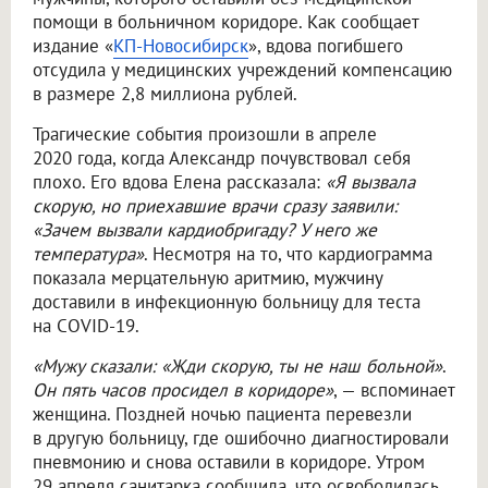
помощи в больничном коридоре. Как сообщает
издание «
КП-Новосибирск
», вдова погибшего
отсудила у медицинских учреждений компенсацию
в размере 2,8 миллиона рублей.
Трагические события произошли в апреле
2020 года, когда Александр почувствовал себя
плохо. Его вдова Елена рассказала:
«Я вызвала
скорую, но приехавшие врачи сразу заявили:
«Зачем вызвали кардиобригаду? У него же
температура»
. Несмотря на то, что кардиограмма
показала мерцательную аритмию, мужчину
доставили в инфекционную больницу для теста
на COVID-19.
«Мужу сказали: «Жди скорую, ты не наш больной»
.
Он пять часов просидел в коридоре»
, — вспоминает
женщина. Поздней ночью пациента перевезли
в другую больницу, где ошибочно диагностировали
пневмонию и снова оставили в коридоре. Утром
29 апреля санитарка сообщила, что освободилась