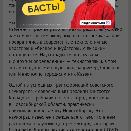
такие города называют «урбанистической элитой»
и новыми «точками роста».
Экономические потрясения 1990-х структурно
изменили «режим работы» наукоградов: из условно
замкнутых систем, живущих за счет госзаказа, они
превратились в современные технологичные
кластеры и «бизнес-инкубаторы» с высоким
потенциалом. Наукограды тесно связаны
и с другим определением — техноградами, в том
числе созданными с нуля, как, например, Сколково
или Иннополис, город-спутник Казани.
Одной из успешных трансформаций советского
наукограда к современным реалиям считается
Кольцово — рабочий поселок городского типа
в Новосибирской области, практически
примыкающий к самому Новосибирску. Этот
наукоград известен прежде всего тем, что в нем
расположен научный центр «Вектор», в котором
были разработаны вакцины от гепатита А и COVID-