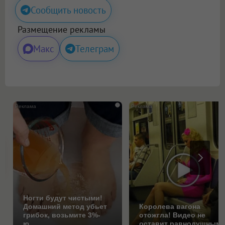
Сообщить новость
Размещение рекламы
Макс
Телеграм
i
Ногти будут чистыми!
Домашний метод убьет
Королева вагона
грибок, возьмите 3%-
отожгла! Видео не
ю…
оставит равнодушным