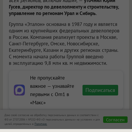
всех регионов, включая наши»,
—
уточнил Юрий
Гусев, директор по девелопменту и строительству,
управление по регионам Урал и Сибирь.
Группа «Эталон» основана в 1987 году и является
одним из крупнейших федеральных девелоперов
в России. Компания реализует проекты в Москве,
Санкт-Петербурге, Омске, Новосибирске,
Екатеринбурге, Казани и других регионах страны.
С момента начала работы Группой введено
в эксплуатацию 9,8 млн кв. м недвижимости.
Не пропускайте
важное — узнавайте
Подписаться
первыми с Om1 в
«Макс»
Даю своё согласие на обработку персональных данных в соответствии с
Согласен
ФЗ от 27.07.2006 г. №152-ФЗ «О персональных данных» на условиях и для
целей, определённых в
Политике.
Сообщить новость