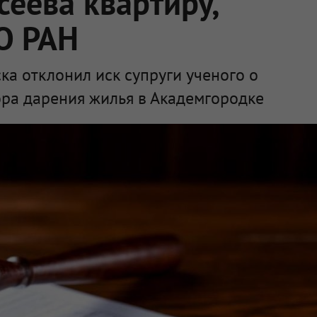
сеева квартиру,
О РАН
а отклонил иск супруги ученого о
ра дарения жилья в Академгородке