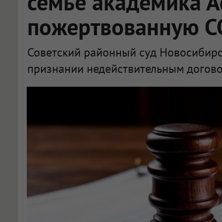
семье академика А
пожертвованную С
Советский районный суд Новосибирск
признании недействительным догово
Суд в Новосибирске отказался вернуть семье академика Асеева квартиру