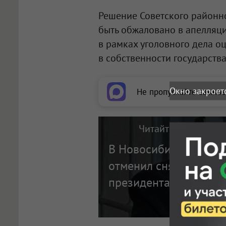
Решение Советского районно
быть обжаловано в апелляци
в рамках уголовного дела оц
в собственности государства
Окно закроет
Не пропускайте важное
Читайте также на п
В Новосибирске Касс
отменил снятие судимо
президента СО РАН А