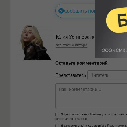
Сообщить новость
Юлия Устинова
, корреспондент
все статьи автора
Оставьте комментарий
Представьтесь
Поддержка HTML
Я даю согласие на обработку моих персона
персональных данных
.
<b>, <strong>, <u>, <i>, <em>, <s>
Я ознакомлен(а) и согласен(а) с
Правилами к