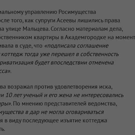
риальному управлению Росимущества
сле того, как супруги Асеевы лишились права
а улице Мальцева. Согласно материалам дела,
бственником квартиры в Академгородке на момент
вала в суде, что
«подписала соглашение
 коттедж тогда уже перешел в собственность
 приватизация будет впоследствии отменена
сса»
.
ва возражал против удовлетворения иска,
и 10 лет ученый и его жена не интересовались
иры»
. По мнению представителей ведомства,
ущества в дар не могла оговариваться
ея в виду последующее изъятие коттеджа
ь.