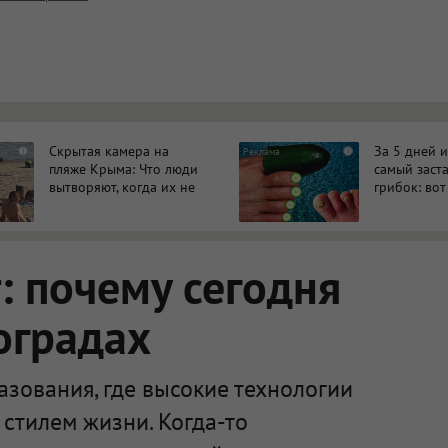
ет HTML, адреса URL автоматически становятся ссылками, и
ться в новой вкладке.
Скрытая камера на
За 5 дней 
i
i
пляже Крыма: Что люди
самый заст
вытворяют, когда их не
грибок: вот
видят...
 почему сегодня
оградах
зования, где высокие технологии
стилем жизни. Когда-то