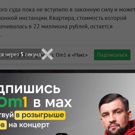
го суда пока не вступило в законную силу и може
онной инстанции. Квартира, стоимость которой
енивалась в 22 миллиона рублей, остается
.
ся через
4
секунд
Подписаться
 — узнавайте первыми с Om1 в «Макс»
ортале Om1.ru
ационный суд
сти с экс-
сеева