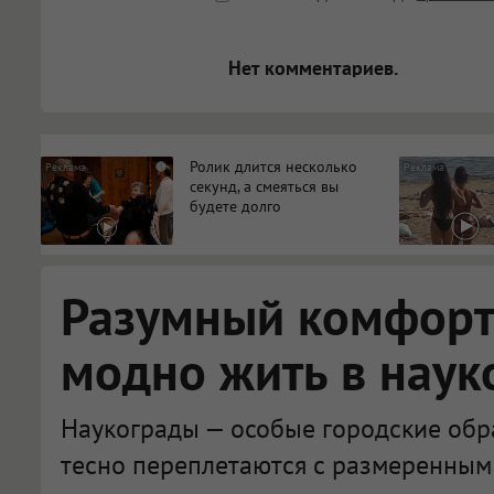
<blockquote>, <code> экраниру
[img]адрес[/img] будет открыва
Нет комментариев.
Ролик длится несколько
i
секунд, а смеяться вы
будете долго
Разумный комфорт:
модно жить в наук
Наукограды — особые городские обра
тесно переплетаются с размеренным 