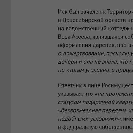
Иск был заявлен к Террито
в Новосибирской области по
на ведомственный коттедж н
Вера Асеева, являвшаяся со
оформления дарения, настаи
о пожертвовании, поскольку
дочери и она не знала, что
по итогам уголовного проце
Ответчик в лице Росимущест
указывая, что
«на протяжени
статусом подаренной кварт
«безвозмездная передача им
подобными условиями»
, им
в федеральную собственност