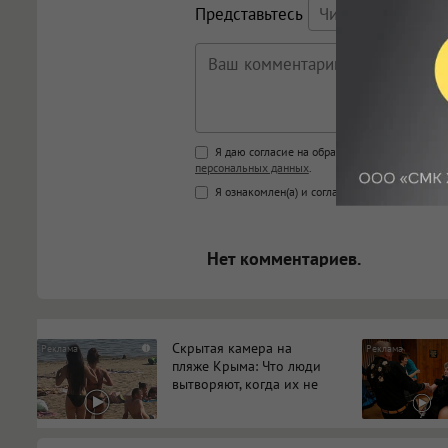
Представьтесь
Поддержка HTML
Я даю согласие на обработку моих персона
персональных данных
.
<b>, <strong>, <u>, <i>, <em>, <s>
Я ознакомлен(а) и согласен(а) с
Правилами к
<blockquote>, <code> экраниру
[img]адрес[/img] будет открыва
Нет комментариев.
Скрытая камера на
i
пляже Крыма: Что люди
вытворяют, когда их не
видят...