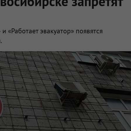
восибирске запретят
и «Работает эвакуатор» появятся
.