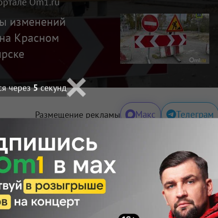
ортале Om1.ru
ты изменений
на Красном
ирске
ся через
4
секунд
Макс
Телеграм
Размещение рекламы
Поделиться