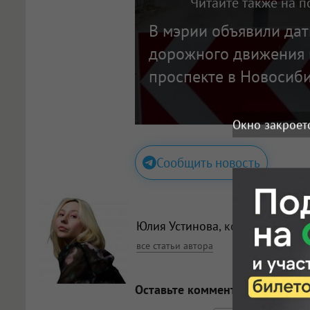
Читайте также на п
В мэрии объявили да
дорожного движения 
проспекте в Новосиб
Окно закроет
Сообщить новость
Юлия Устинова
, корреспондент
все статьи автора
Оставьте комментарий