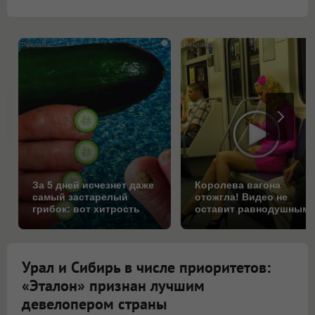
i
За 5 дней исчезнет даже
Королева вагона
самый застарелый
отожгла! Видео не
грибок: вот хитрость
оставит равнодушным
Урал и Сибирь в числе приоритетов:
«Эталон» признан лучшим
девелопером страны