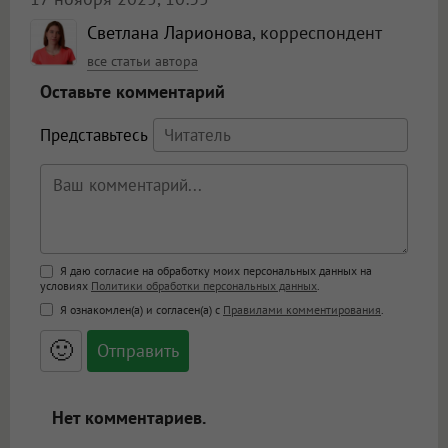
Светлана Ларионова
, корреспондент
все статьи автора
Оставьте комментарий
Представьтесь
Поддержка HTML
Я даю согласие на обработку моих персональных данных на
условиях
Политики обработки персональных данных
.
<b>, <strong>, <u>, <i>, <em>, <s>, <big>,
Я ознакомлен(а) и согласен(а) с
Правилами комментирования
.
<small>, <sup>, <sub>, <pre>, <ul>, <ol>, <li>,
<blockquote>, <code> экранирует HTML,
🙂
адреса URL автоматически становятся
ссылками, и [img]адрес[/img] будет
открываться в новой вкладке.
Нет комментариев.