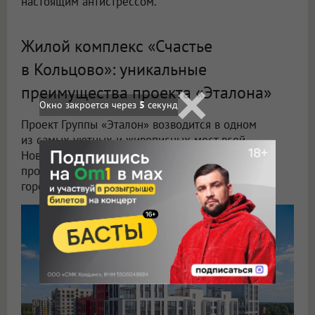
настоящим антистрессом.
Жилой комплекс «Счастье
в Кольцово»: уникальные
преимущества проекта «Эталона»
Окно закроется через
4
секунд
Проект Группы «Эталон» возводится в одном
из самых уютных и живописных мест всей
Новосибирской области. Удачное расположение
проекта позволяет ему сочетать преимущества
городской среды и загородной жизни.