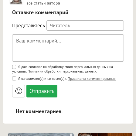
все статьи автора
Оставьте комментарий
Представьтесь
Поддержка HTML
Я даю согласие на обработку моих персональных данных на
условиях
Политики обработки персональных данных
.
<b>, <strong>, <u>, <i>, <em>, <s>, <big>,
Я ознакомлен(а) и согласен(а) с
Правилами комментирования
.
<small>, <sup>, <sub>, <pre>, <ul>, <ol>, <li>,
<blockquote>, <code> экранирует HTML,
🙂
адреса URL автоматически становятся
ссылками, и [img]адрес[/img] будет
открываться в новой вкладке.
Нет комментариев.
i