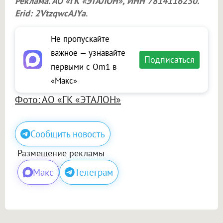
Реклама. АО «ГК «ЭТАЛОН», ИНН 7814116230.
Erid: 2VtzqwcAJYa
.
Не пропускайте
важное — узнавайте
Подписаться
первыми с Om1 в
«Макс»
Фото: АО «ГК «ЭТАЛОН»
Сообщить новость
Размещение рекламы
Макс
Телеграм