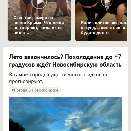
Скрытая камера на
пляже Крыма: Что люди
Ролик длится нескольк
вытворяют, когда их не
секунд, а смеяться вы
видят...
будете долго
Лето закончилось? Похолодание до +7
градусов ждёт Новосибирскую область
В самом городе существенных осадков не
прогнозируют.
#Погода В Новосибирске
Синоптики рассказали о погоде в Новосибирске на 8 и 9 августа