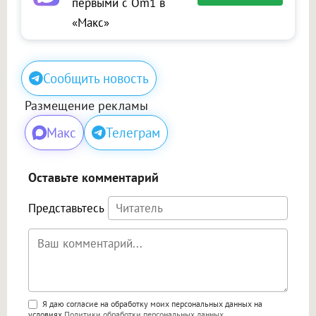
первыми с Om1 в
«Макс»
Сообщить новость
Размещение рекламы
Макс
Телеграм
Оставьте комментарий
Представьтесь
Поддержка HTML
Я даю согласие на обработку моих персональных данных на
условиях
Политики обработки персональных данных
.