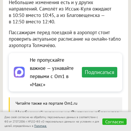
Небольшие изменения есть и у других
направлений. Самолёт из Иссык-Куля ожидают
в 10:50 вместо 10:45, а из Благовещенска —
в 12:50 вместо 12:40.
Пассажирам перед поездкой в аэропорт стоит
проверить актуальное расписание на онлайн-табло
аэропорта Толмачёво.
Не пропускайте
важное — узнавайте
Подписаться
первыми с Om1 в
«Макс»
Читайте также на портале Om1.ru
Необычный сувенир из Вьетнама обернулся
Даю своё согласие на обработку персональных данных в соответствии с
проблемами для пассажира в Новосибирске
Согласен
ФЗ от 27.07.2006 г. №152-ФЗ «О персональных данных» на условиях и для
целей, определённых в
Политике.