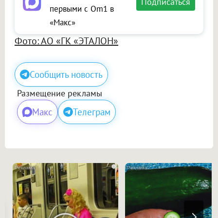
Подписаться
первыми с Om1 в
«Макс»
Фото: АО «ГК «ЭТАЛОН»
Сообщить новость
Размещение рекламы
Макс
Телеграм
i