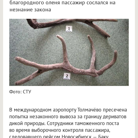
благородного оленя пассажир сослался на
незнание закона
В Новосибирске изъяли рога оленя у пассажира при вылете за границу
Фото: СТУ
В международном аэропорту Толмачёво пресечена
попытка незаконного вывоза за границу дериватов
дикой природы. Сотрудники таможенного поста
во время выборочного контроля пассажира,
следовавшего рейсом Новосибирск — Баку,