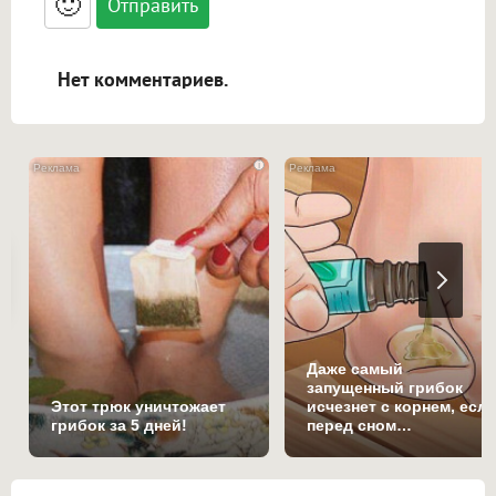
🙂
адреса URL автоматически становятся
ссылками, и [img]адрес[/img] будет
открываться в новой вкладке.
Нет комментариев.
i
Даже самый
запущенный грибок
Этот трюк уничтожает
исчезнет с корнем, есл
грибок за 5 дней!
перед сном…