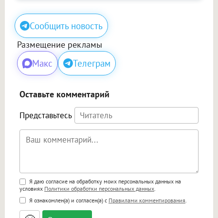
Сообщить новость
Размещение рекламы
Макс
Телеграм
Оставьте комментарий
Представьтесь
Поддержка HTML
Я даю согласие на обработку моих персональных данных на
условиях
Политики обработки персональных данных
.
<b>, <strong>, <u>, <i>, <em>, <s>, <big>,
Я ознакомлен(а) и согласен(а) с
Правилами комментирования
.
<small>, <sup>, <sub>, <pre>, <ul>, <ol>, <li>,
<blockquote>, <code> экранирует HTML,