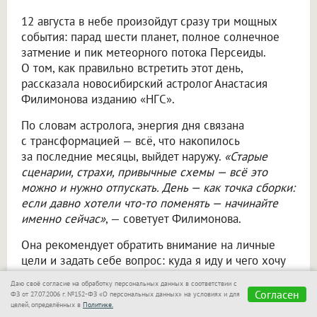
12 августа в небе произойдут сразу три мощных
события: парад шести планет, полное солнечное
затмение и пик метеорного потока Персеиды.
О том, как правильно встретить этот день,
рассказала новосибирский астролог Анастасия
Филимонова изданию «НГС».
По словам астролога, энергия дня связана
с трансформацией — всё, что накопилось
за последние месяцы, выйдет наружу.
«Старые
сценарии, страхи, привычные схемы — всё это
можно и нужно отпускать. День — как точка сборки:
если давно хотели что-то поменять — начинайте
именно сейчас»
, — советует Филимонова.
Она рекомендует обратить внимание на личные
цели и задать себе вопрос: куда я иду и чего хочу
на самом деле? В отношениях могут вскрыться
Даю своё согласие на обработку персональных данных в соответствии с
недоговорённости, но не бойтесь честных
Согласен
ФЗ от 27.07.2006 г. №152-ФЗ «О персональных данных» на условиях и для
разговоров — это расчистит пространство. В работе
целей, определённых в
Политике.