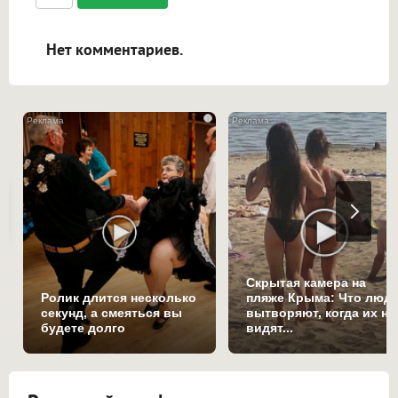
ссылками, и [img]адрес[/img] будет
открываться в новой вкладке.
Нет комментариев.
i
Скрытая камера на
Ролик длится несколько
пляже Крыма: Что люд
секунд, а смеяться вы
вытворяют, когда их не
будете долго
видят...