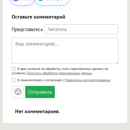
Оставьте комментарий
Представьтесь
Поддержка HTML
Я даю согласие на обработку моих персональных данных на
условиях
Политики обработки персональных данных
.
<b>, <strong>, <u>, <i>, <em>, <s>, <big>,
Я ознакомлен(а) и согласен(а) с
Правилами комментирования
.
<small>, <sup>, <sub>, <pre>, <ul>, <ol>, <li>,
<blockquote>, <code> экранирует HTML,
🙂
адреса URL автоматически становятся
ссылками, и [img]адрес[/img] будет
открываться в новой вкладке.
Нет комментариев.