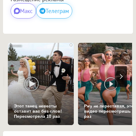
Макс
Телеграм
i
Этот танец невесты
Ржу не переставая, это
оставит вас без слов!
видео пересмотришь н
Пересмотрела 10 раз
раз