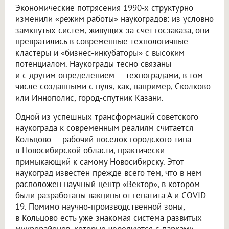
Экономические потрясения 1990-х структурно
изменили «режим работы» наукоградов: из условно
замкнутых систем, живущих за счет госзаказа, они
превратились в современные технологичные
кластеры и «бизнес-инкубаторы» с высоким
потенциалом. Наукограды тесно связаны
и с другим определением — техноградами, в том
числе созданными с нуля, как, например, Сколково
или Иннополис, город-спутник Казани.
Одной из успешных трансформаций советского
наукограда к современным реалиям считается
Кольцово — рабочий поселок городского типа
в Новосибирской области, практически
примыкающий к самому Новосибирску. Этот
наукоград известен прежде всего тем, что в нем
расположен научный центр «Вектор», в котором
были разработаны вакцины от гепатита А и COVID-
19. Помимо научно-производственной зоны,
в Кольцово есть уже знакомая система развитых
микрорайонов, которые чередуются с парками