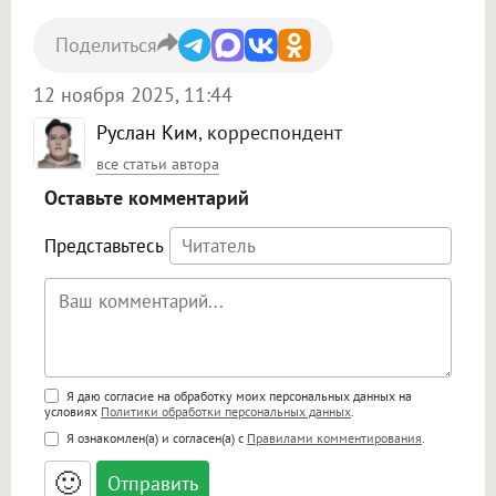
Поделиться
12 ноября 2025, 11:44
Руслан Ким
, корреспондент
все статьи автора
Оставьте комментарий
Представьтесь
Поддержка HTML
Я даю согласие на обработку моих персональных данных на
условиях
Политики обработки персональных данных
.
<b>, <strong>, <u>, <i>, <em>, <s>, <big>,
Я ознакомлен(а) и согласен(а) с
Правилами комментирования
.
<small>, <sup>, <sub>, <pre>, <ul>, <ol>, <li>,
<blockquote>, <code> экранирует HTML,
🙂
адреса URL автоматически становятся