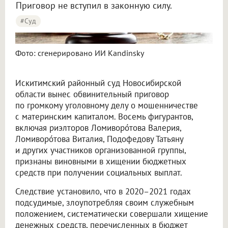
Приговор не вступил в законную силу.
#Суд
Суд вынес приговор риэлторам за мошенничество с материнским капиталом в Новосибирске
Фото: сгенерировано ИИ Kandinsky
Искитимский районный суд Новосибирской
области вынес обвинительный приговор
по громкому уголовному делу о мошенничестве
с материнским капиталом. Восемь фигурантов,
включая риэлторов Ломиворо́това Валерия,
Ломиворо́това Виталия, Подофедову Татьяну
и других участников организованной группы,
признаны виновными в хищении бюджетных
средств при получении социальных выплат.
Следствие установило, что в 2020–2021 годах
подсудимые, злоупотребляя своим служебным
положением, систематически совершали хищение
денежных средств, перечисленных в бюджет