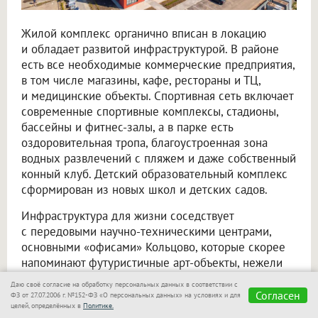
Жилой комплекс органично вписан в локацию
и обладает развитой инфраструктурой. В районе
есть все необходимые коммерческие предприятия,
в том числе магазины, кафе, рестораны и ТЦ,
и медицинские объекты. Спортивная сеть включает
современные спортивные комплексы, стадионы,
бассейны и фитнес-залы, а в парке есть
оздоровительная тропа, благоустроенная зона
водных развлечений с пляжем и даже собственный
конный клуб. Детский образовательный комплекс
сформирован из новых школ и детских садов.
Инфраструктура для жизни соседствует
с передовыми научно-техническими центрами,
основными «офисами» Кольцово, которые скорее
напоминают футуристичные арт-объекты, нежели
стереотипные промзоны. К примеру, сложная
Даю своё согласие на обработку персональных данных в соответствии с
архитектура местного Биотехнопарка превратила
Согласен
ФЗ от 27.07.2006 г. №152-ФЗ «О персональных данных» на условиях и для
целей, определённых в
Политике.
его в одну из главных местных