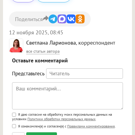
Поделиться
12 ноября 2025, 08:45
Светлана Ларионова
, корреспондент
все статьи автора
Оставьте комментарий
Представьтесь
Поддержка HTML
Я даю согласие на обработку моих персональных данных на
условиях
Политики обработки персональных данных
.
<b>, <strong>, <u>, <i>, <em>, <s>, <big>,
Я ознакомлен(а) и согласен(а) с
Правилами комментирования
.
<small>, <sup>, <sub>, <pre>, <ul>, <ol>, <li>,
<blockquote>, <code> экранирует HTML,