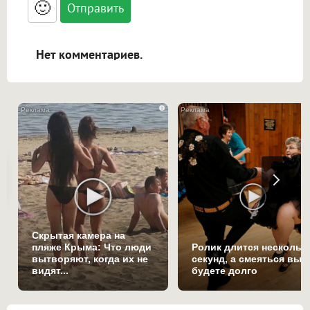
🙂
адреса URL автоматически становятся
ссылками, и [img]адрес[/img] будет
открываться в новой вкладке.
Нет комментариев.
i
Скрытая камера на
пляже Крыма: Что люди
Ролик длится нескольк
вытворяют, когда их не
секунд, а смеяться вы
видят...
будете долго