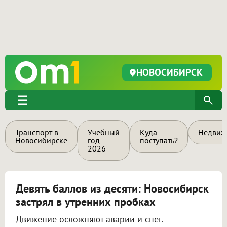
НОВОСИБИРСК
Транспорт в
Учебный
Куда
Недвиж
Новосибирске
год
поступать?
2026
Девять баллов из десяти: Новосибирск
застрял в утренних пробках
Движение осложняют аварии и снег.