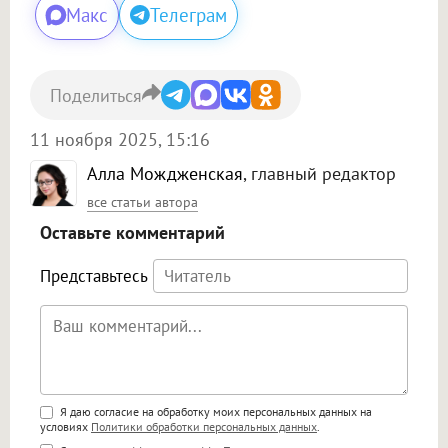
Макс
Телеграм
Поделиться
11 ноября 2025, 15:16
Алла Мождженская
, главный редактор
все статьи автора
Оставьте комментарий
Представьтесь
Поддержка HTML
Я даю согласие на обработку моих персональных данных на
условиях
Политики обработки персональных данных
.
<b>, <strong>, <u>, <i>, <em>, <s>, <big>,