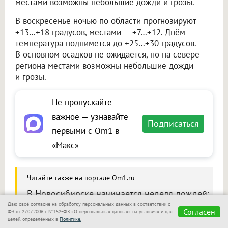
местами возможны небольшие дожди и грозы.
В воскресенье ночью по области прогнозируют
+13…+18 градусов, местами — +7…+12. Днём
температура поднимется до +25…+30 градусов.
В основном осадков не ожидается, но на севере
региона местами возможны небольшие дожди
и грозы.
Не пропускайте
важное — узнавайте
Подписаться
первыми с Om1 в
«Макс»
Читайте также на портале Om1.ru
В Новосибирске начинается неделя дождей:
с четверга похолодает до +21
Даю своё согласие на обработку персональных данных в соответствии с
Согласен
ФЗ от 27.07.2006 г. №152-ФЗ «О персональных данных» на условиях и для
целей, определённых в
Политике.