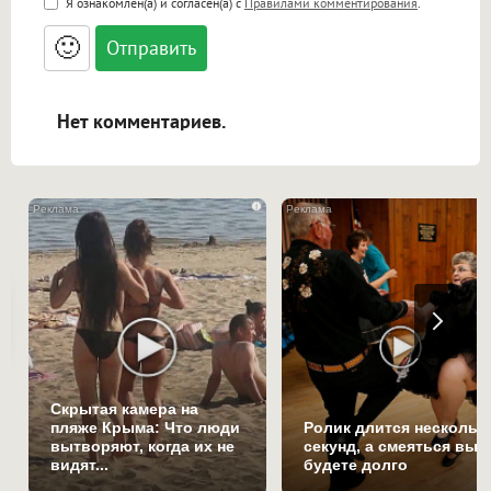
Я ознакомлен(а) и согласен(а) с
Правилами комментирования
.
<small>, <sup>, <sub>, <pre>, <ul>, <ol>, <li>,
<blockquote>, <code> экранирует HTML,
🙂
адреса URL автоматически становятся
ссылками, и [img]адрес[/img] будет
открываться в новой вкладке.
Нет комментариев.
i
Скрытая камера на
пляже Крыма: Что люди
Ролик длится нескольк
вытворяют, когда их не
секунд, а смеяться вы
видят...
будете долго