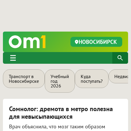
НОВОСИБИРСК
Транспорт в
Учебный
Куда
Недвиж
Новосибирске
год
поступать?
2026
Сомнолог: дремота в метро полезна
для невысыпающихся
Врач объяснила, что мозг таким образом