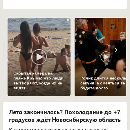
i
Скрытая камера на
пляже Крыма: Что люди
Ролик длится нескольк
вытворяют, когда их не
секунд, а смеяться вы
видят...
будете долго
Лето закончилось? Похолодание до +7
градусов ждёт Новосибирскую область
В самом городе существенных осадков не