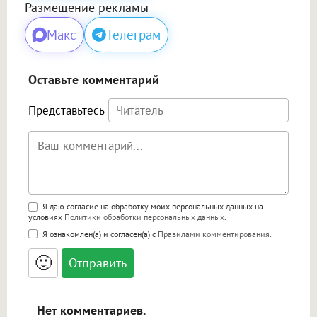
Размещение рекламы
Макс
Телеграм
Оставьте комментарий
Представьтесь
Поддержка HTML
Я даю согласие на обработку моих персональных данных на
условиях
Политики обработки персональных данных
.
<b>, <strong>, <u>, <i>, <em>, <s>, <big>,
Я ознакомлен(а) и согласен(а) с
Правилами комментирования
.
<small>, <sup>, <sub>, <pre>, <ul>, <ol>, <li>,
<blockquote>, <code> экранирует HTML,
🙂
адреса URL автоматически становятся
ссылками, и [img]адрес[/img] будет
открываться в новой вкладке.
Нет комментариев.