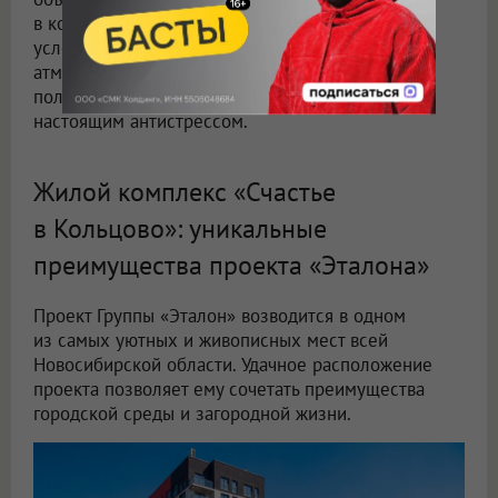
в которых подчас созданы более комфортные
условия. Кроме того, для многих камерная
атмосфера наукоградов как маленьких, условно
полузакрытых, микрорайонов становится
настоящим антистрессом.
Жилой комплекс «Счастье
в Кольцово»: уникальные
преимущества проекта «Эталона»
Проект Группы «Эталон» возводится в одном
из самых уютных и живописных мест всей
Новосибирской области. Удачное расположение
проекта позволяет ему сочетать преимущества
городской среды и загородной жизни.