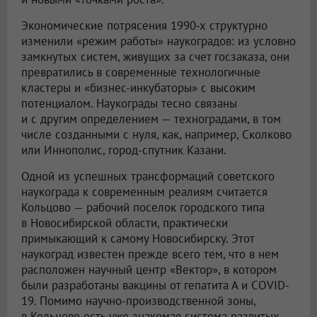
Экономические потрясения 1990-х структурно
изменили «режим работы» наукоградов: из условно
замкнутых систем, живущих за счет госзаказа, они
превратились в современные технологичные
кластеры и «бизнес-инкубаторы» с высоким
потенциалом. Наукограды тесно связаны
и с другим определением — техноградами, в том
числе созданными с нуля, как, например, Сколково
или Иннополис, город-спутник Казани.
Одной из успешных трансформаций советского
наукограда к современным реалиям считается
Кольцово — рабочий поселок городского типа
в Новосибирской области, практически
примыкающий к самому Новосибирску. Этот
наукоград известен прежде всего тем, что в нем
расположен научный центр «Вектор», в котором
были разработаны вакцины от гепатита А и COVID-
19. Помимо научно-производственной зоны,
в Кольцово есть уже знакомая система развитых