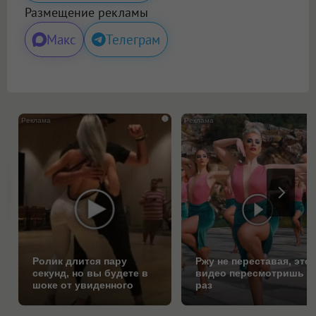
Размещение рекламы
Макс
Телеграм
i
Ролик длится пару
Ржу не переставая, это
секунд, но вы будете в
видео пересмотришь н
шоке от увиденного
раз