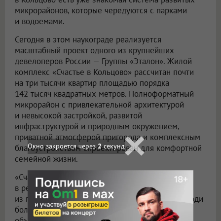
микрорайонов, которые чередуются с парками
и водоемами.
Сегодня в этом наукограде реализуется
масштабный проект одного из крупнейших
девелоперов России — Группы «Эталон». Жилой
комплекс «Счастье в Кольцово» рассчитан почти
на три тысячи квартир площадью порядка
142 тысяч квадратных метров. Полноформатный
микрорайон с привлекательной архитектурой
и невысокой застройкой, развитой
инфраструктурой и природным окружением,
приватной атмосферой пригорода и комплексным
Окно закроется через
1
секунд
благоустройством спроектирован для комфортной
семейной жизни.
«Счастье в Кольцово», как и другие проекты
в региональных наукоградах, отражают один
из главных трендов на рынке недвижимости. Люди
больше не страдают «централизацией» и готовы
объективно оценивать локации «на периферии»,