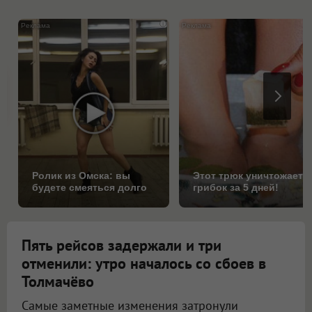
i
Ролик из Омска: вы
Этот трюк уничтожает
будете смеяться долго
грибок за 5 дней!
Пять рейсов задержали и три
отменили: утро началось со сбоев в
Толмачёво
Самые заметные изменения затронули