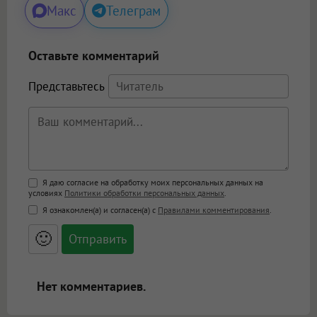
Макс
Телеграм
Оставьте комментарий
Представьтесь
Поддержка HTML
Я даю согласие на обработку моих персональных данных на
условиях
Политики обработки персональных данных
.
<b>, <strong>, <u>, <i>, <em>, <s>, <big>,
Я ознакомлен(а) и согласен(а) с
Правилами комментирования
.
<small>, <sup>, <sub>, <pre>, <ul>, <ol>, <li>,
<blockquote>, <code> экранирует HTML,
🙂
адреса URL автоматически становятся
ссылками, и [img]адрес[/img] будет
открываться в новой вкладке.
Нет комментариев.