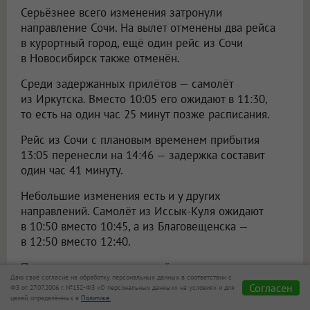
Серьёзнее всего изменения затронули
направление Сочи. На вылет отменены два рейса
в курортный город, ещё один рейс из Сочи
в Новосибирск также отменён.
Среди задержанных прилётов — самолёт
из Иркутска. Вместо 10:05 его ожидают в 11:30,
то есть на один час 25 минут позже расписания.
Рейс из Сочи с плановым временем прибытия
13:05 перенесли на 14:46 — задержка составит
один час 41 минуту.
Небольшие изменения есть и у других
направлений. Самолёт из Иссык-Куля ожидают
в 10:50 вместо 10:45, а из Благовещенска —
в 12:50 вместо 12:40.
Пассажирам перед поездкой в аэропорт стоит
Даю своё согласие на обработку персональных данных в соответствии с
проверить актуальное расписание на онлайн-табло
Согласен
ФЗ от 27.07.2006 г. №152-ФЗ «О персональных данных» на условиях и для
аэропорта Толмачёво.
целей, определённых в
Политике.