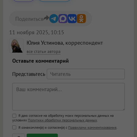
Поделиться
11 ноября 2025, 10:15
Юлия Устинова
, корреспондент
все статьи автора
Оставьте комментарий
Представьтесь
Поддержка HTML
Я даю согласие на обработку моих персональных данных на
условиях
Политики обработки персональных данных
.
<b>, <strong>, <u>, <i>, <em>, <s>, <big>,
Я ознакомлен(а) и согласен(а) с
Правилами комментирования
.
<small>, <sup>, <sub>, <pre>, <ul>, <ol>, <li>,
<blockquote>, <code> экранирует HTML,