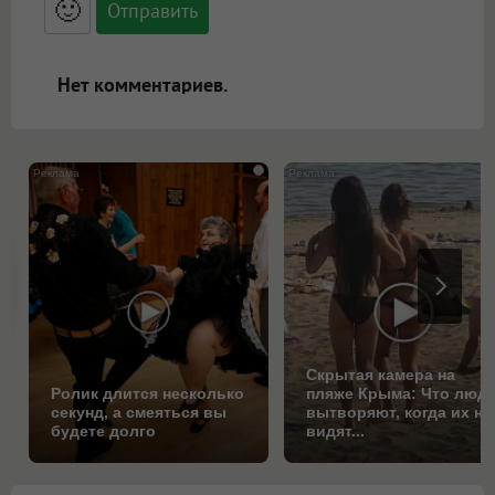
🙂
адреса URL автоматически становятся
ссылками, и [img]адрес[/img] будет
открываться в новой вкладке.
Нет комментариев.
i
Скрытая камера на
Ролик длится несколько
пляже Крыма: Что люд
секунд, а смеяться вы
вытворяют, когда их не
будете долго
видят...