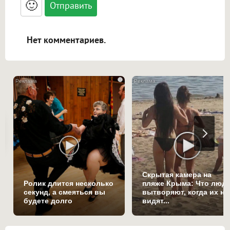
🙂
адреса URL автоматически становятся
ссылками, и [img]адрес[/img] будет
открываться в новой вкладке.
Нет комментариев.
i
Скрытая камера на
Ролик длится несколько
пляже Крыма: Что люд
секунд, а смеяться вы
вытворяют, когда их не
будете долго
видят...