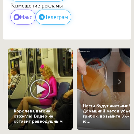
Размещение рекламы
Макс
Телеграм
i
Ногти будут чистыми!
Королева вагона
Домашний метод убьет
отожгла! Видео не
грибок, возьмите 3%-
оставит равнодушным
ю…