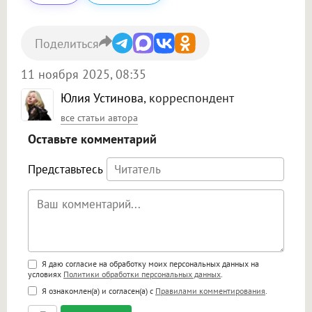
Поделиться
11 ноября 2025, 08:35
Юлия Устинова
, корреспондент
все статьи автора
Оставьте комментарий
Представьтесь
Поддержка HTML
Я даю согласие на обработку моих персональных данных на
условиях
Политики обработки персональных данных
.
<b>, <strong>, <u>, <i>, <em>, <s>, <big>,
Я ознакомлен(а) и согласен(а) с
Правилами комментирования
.
<small>, <sup>, <sub>, <pre>, <ul>, <ol>, <li>,
<blockquote>, <code> экранирует HTML,