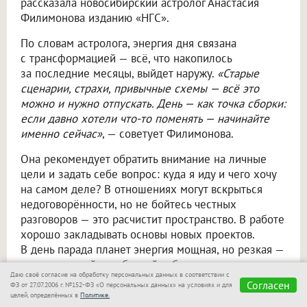
рассказала новосибирский астролог Анастасия
Филимонова изданию «НГС».
По словам астролога, энергия дня связана
с трансформацией — всё, что накопилось
за последние месяцы, выйдет наружу.
«Старые
сценарии, страхи, привычные схемы — всё это
можно и нужно отпускать. День — как точка сборки:
если давно хотели что-то поменять — начинайте
именно сейчас»
, — советует Филимонова.
Она рекомендует обратить внимание на личные
цели и задать себе вопрос: куда я иду и чего хочу
на самом деле? В отношениях могут вскрыться
недоговорённости, но не бойтесь честных
разговоров — это расчистит пространство. В работе
хорошо закладывать основы новых проектов.
В день парада планет энергия мощная, но резкая —
не перегружайте себя, пейте больше воды
Даю своё согласие на обработку персональных данных в соответствии с
и слушайте своё тело.
«Загадывайте желания!
Согласен
ФЗ от 27.07.2006 г. №152-ФЗ «О персональных данных» на условиях и для
В дни парада планет и затмений энергия
целей, определённых в
Политике.