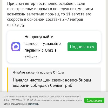
При этом ветер постепенно ослабеет. Если
в воскресенье и ночью в понедельник местами
возможны заметные порывы, то 11 августа его
скорость в основном составит 2–7 метров
в секунду.
Не пропускайте
важное — узнавайте
Подписаться
первыми с Om1 в
«Макс»
Читайте также на портале Om1.ru
Начался настоящий сезон: новосибирцы
вёдрами собирают белый гриб
Даю своё согласие на обработку персональных данных в соответствии с
Согласен
ФЗ от 27.07.2006 г. №152-ФЗ «О персональных данных» на условиях и для
целей, определённых в
Политике.
Сообщить новость