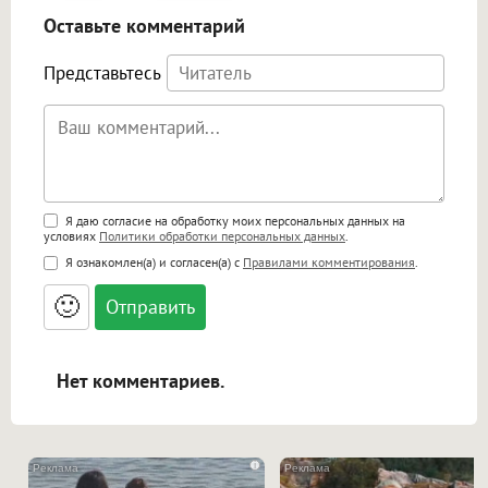
Оставьте комментарий
Представьтесь
Поддержка HTML
Я даю согласие на обработку моих персональных данных на
условиях
Политики обработки персональных данных
.
<b>, <strong>, <u>, <i>, <em>, <s>, <big>,
Я ознакомлен(а) и согласен(а) с
Правилами комментирования
.
<small>, <sup>, <sub>, <pre>, <ul>, <ol>, <li>,
<blockquote>, <code> экранирует HTML,
🙂
адреса URL автоматически становятся
ссылками, и [img]адрес[/img] будет
открываться в новой вкладке.
Нет комментариев.
i