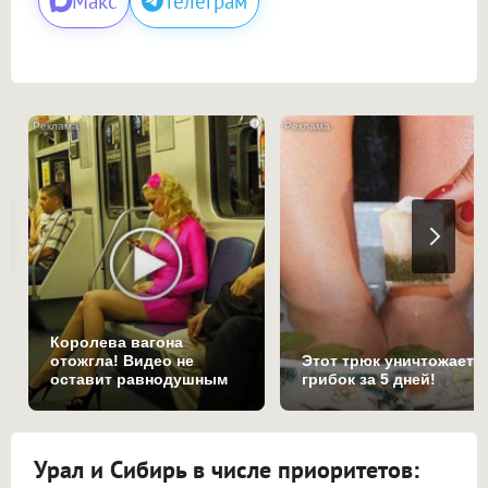
Макс
Телеграм
i
Королева вагона
отожгла! Видео не
Этот трюк уничтожает
оставит равнодушным
грибок за 5 дней!
Урал и Сибирь в числе приоритетов: