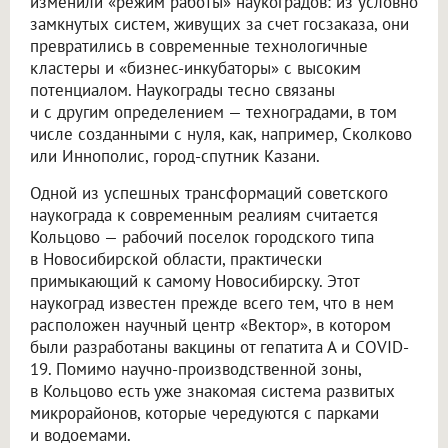
изменили «режим работы» наукоградов: из условно
замкнутых систем, живущих за счет госзаказа, они
превратились в современные технологичные
кластеры и «бизнес-инкубаторы» с высоким
потенциалом. Наукограды тесно связаны
и с другим определением — техноградами, в том
числе созданными с нуля, как, например, Сколково
или Иннополис, город-спутник Казани.
Одной из успешных трансформаций советского
наукограда к современным реалиям считается
Кольцово — рабочий поселок городского типа
в Новосибирской области, практически
примыкающий к самому Новосибирску. Этот
наукоград известен прежде всего тем, что в нем
расположен научный центр «Вектор», в котором
были разработаны вакцины от гепатита А и COVID-
19. Помимо научно-производственной зоны,
в Кольцово есть уже знакомая система развитых
микрорайонов, которые чередуются с парками
и водоемами.