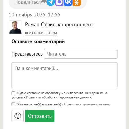
Поделиться
10 ноября 2025, 17:55
Роман Софин
, корреспондент
все статьи автора
Оставьте комментарий
Представьтесь
Поддержка HTML
Я даю согласие на обработку моих персональных данных на
условиях
Политики обработки персональных данных
.
<b>, <strong>, <u>, <i>, <em>, <s>, <big>,
Я ознакомлен(а) и согласен(а) с
Правилами комментирования
.
<small>, <sup>, <sub>, <pre>, <ul>, <ol>, <li>,
<blockquote>, <code> экранирует HTML,
🙂
адреса URL автоматически становятся
ссылками, и [img]адрес[/img] будет
открываться в новой вкладке.