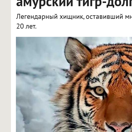
амурский тигр-дол
Легендарный хищник, оставивший мн
20 лет.
Амурский тигр Максимус скончался в новосибирском зоопарке в 20 лет, оставив 12 тигрят