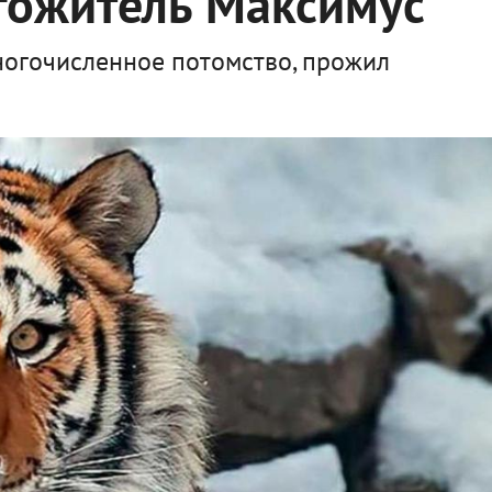
гожитель Максимус
огочисленное потомство, прожил