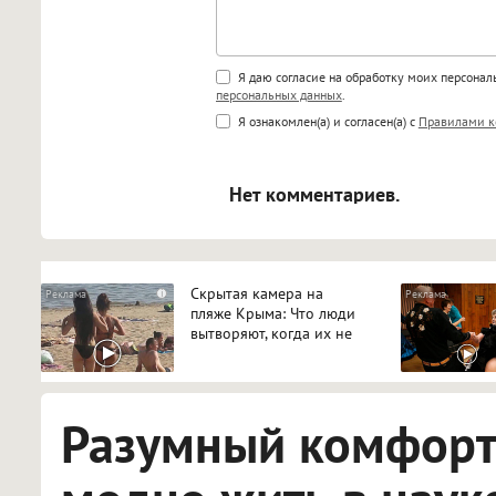
Поддержка HTML
Я даю согласие на обработку моих персона
персональных данных
.
<b>, <strong>, <u>, <i>, <em>, <s>
Я ознакомлен(а) и согласен(а) с
Правилами к
<blockquote>, <code> экраниру
[img]адрес[/img] будет открыва
Нет комментариев.
Скрытая камера на
i
пляже Крыма: Что люди
вытворяют, когда их не
видят...
Разумный комфорт: