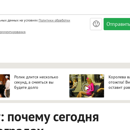
льных данных на условиях
Политики обработки
🙂
, <big>, <small>, <sup>, <sub>, <pre>, <ul>, <ol>, <li>,
омментирования
.
ет HTML, адреса URL автоматически становятся ссылками, и
ться в новой вкладке.
Ролик длится несколько
Королева в
i
i
секунд, а смеяться вы
отожгла! В
будете долго
оставит р
 почему сегодня