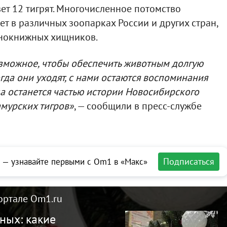
ет 12 тигрят. Многочисленное потомство
т в различных зоопарках России и других стран,
снокнижных хищников.
озможное, чтобы обеспечить животным долгую
гда они уходят, с нами остаются воспоминания
да останется частью истории Новосибирского
мурских тигров»
, — сообщили в пресс-службе
Подписаться
 — узнавайте первыми с Om1 в «Макс»
ортале Om1.ru
ных: какие