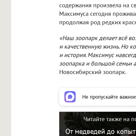
содержания произвела на св
Максимуса сегодня проживае
продолжая род редких кра
«Наш зоопарк делает всё в
и качественную жизнь. Но ко
и история. Максимус навсег
зоопарка и большой семьи а
Новосибирский зоопарк.
Не пропускайте важное
Читайте также на п
От медведей до копыт