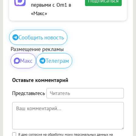
Подписаться
первыми с Om1 в
«Макс»
Сообщить новость
Размещение рекламы
Макс
Телеграм
Оставьте комментарий
Представьтесь
Поддержка HTML
Я даю согласие на обработку моих персональных данных на