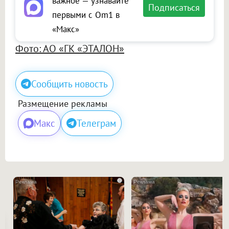
важное — узнавайте
Подписаться
первыми с Om1 в
«Макс»
Фото: АО «ГК «ЭТАЛОН»
Сообщить новость
Размещение рекламы
Макс
Телеграм
i