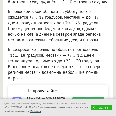
8 метров в секунду, днём — 5–10 метров в секунду.
В Новосибирской области в субботу ночью
ожидается +7…+12 градусов, местами — до +17.
Днём воздух прогреется до +20…+25 градусов.
Преимущественно будет без осадков, однако
ночью на юге, а днём на северо-западе региона
местами возможны небольшие дожди и грозы.
В воскресенье ночью по области прогнозируют
+13…+18 градусов, местами — +7…+12. Днём
температура поднимется до +25…+30 градусов.
В основном осадков не ожидается, но на севере
региона местами возможны небольшие дожди
и грозы.
Не пропускайте
важное — узнавайте
Подписаться
Даю своё согласие на обработку персональных данных в соответствии с
первыми с Om1 в
Согласен
ФЗ от 27.07.2006 г. №152-ФЗ «О персональных данных» на условиях и для
целей, определённых в
Политике.
«Макс»