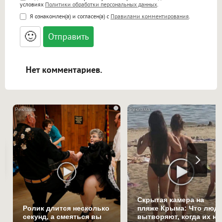
условиях
Политики обработки персональных данных
.
<b>, <strong>, <u>, <i>, <em>, <s>, <big>,
Я ознакомлен(а) и согласен(а) с
Правилами комментирования
.
<small>, <sup>, <sub>, <pre>, <ul>, <ol>, <li>,
<blockquote>, <code> экранирует HTML,
🙂
адреса URL автоматически становятся
ссылками, и [img]адрес[/img] будет
открываться в новой вкладке.
Нет комментариев.
i
Скрытая камера на
Ролик длится несколько
пляже Крыма: Что люд
секунд, а смеяться вы
вытворяют, когда их не