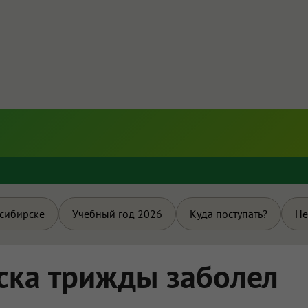
и
осибирске
Учебный год 2026
Куда поступать?
Не
ска трижды заболел