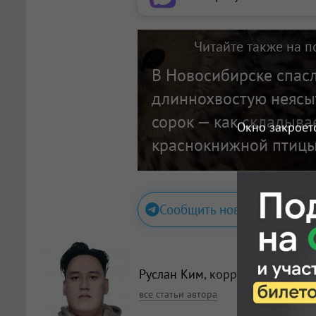
Читайте также на п
В Новосибирске спас
длиннохвостую неясыт
сорок — как складыва
Окно закроет
краснокнижной птиц
Сообщить новость
Руслан Ким
, корреспондент
все статьи автора