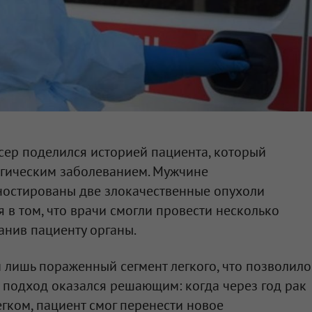
ер поделился историей пациента, который
огическим заболеванием. Мужчине
ностированы две злокачественные опухоли
ая в том, что врачи смогли провести несколько
анив пациенту органы.
 лишь пораженный сегмент легкого, что позволило
т подход оказался решающим: когда через год рак
гком, пациент смог перенести новое