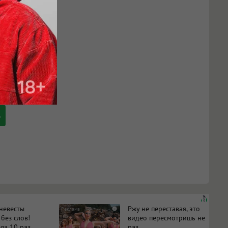
 невесты
Ржу не переставая, это
i
 без слов!
видео пересмотришь не
ла 10 раз
раз