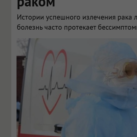
раком
Истории успешного излечения рака л
болезнь часто протекает бессимптом
Новосибирец трижды заболел раком, две опухоли были в легких