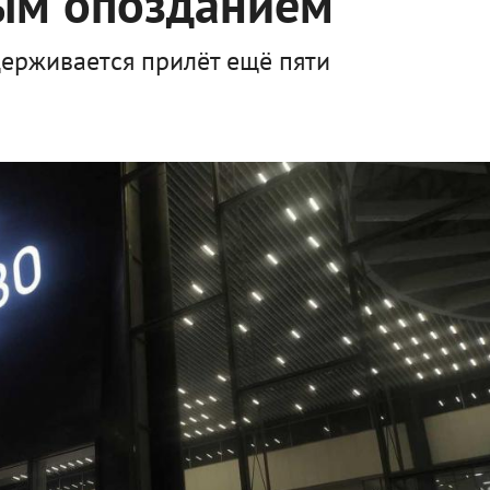
ным опозданием
держивается прилёт ещё пяти