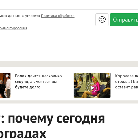
льных данных на условиях
Политики обработки
🙂
, <big>, <small>, <sup>, <sub>, <pre>, <ul>, <ol>, <li>,
омментирования
.
ет HTML, адреса URL автоматически становятся ссылками, и
ться в новой вкладке.
Ролик длится несколько
Королева в
i
i
секунд, а смеяться вы
отожгла! В
будете долго
оставит р
 почему сегодня
оградах