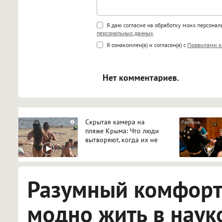
Поддержка HTML
Я даю согласие на обработку моих персона
персональных данных
.
<b>, <strong>, <u>, <i>, <em>, <s>
Я ознакомлен(а) и согласен(а) с
Правилами к
<blockquote>, <code> экраниру
[img]адрес[/img] будет открыва
Нет комментариев.
Скрытая камера на
i
пляже Крыма: Что люди
вытворяют, когда их не
видят...
Разумный комфорт:
модно жить в наук