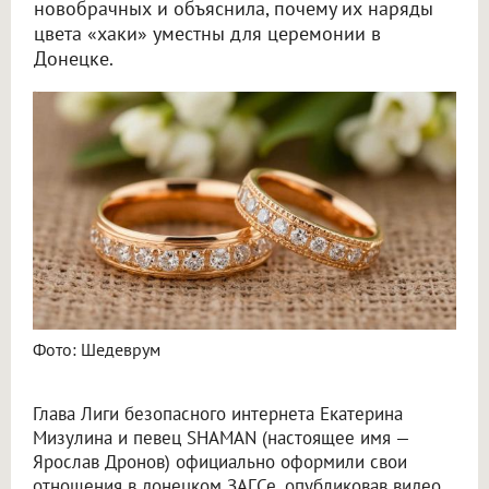
новобрачных и объяснила, почему их наряды
цвета «хаки» уместны для церемонии в
Донецке.
Мизулина и Шаман поженились в Донецке на День народного единства
Фото: Шедеврум
Глава Лиги безопасного интернета Екатерина
Мизулина и певец SHAMAN (настоящее имя —
Ярослав Дронов) официально оформили свои
отношения в донецком ЗАГСе, опубликовав видео