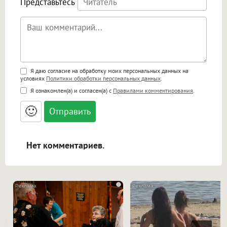
Представьтесь
Поддержка HTML
Я даю согласие на обработку моих персональных данных на
условиях
Политики обработки персональных данных
.
<b>, <strong>, <u>, <i>, <em>, <s>, <big>,
Я ознакомлен(а) и согласен(а) с
Правилами комментирования
.
<small>, <sup>, <sub>, <pre>, <ul>, <ol>, <li>,
<blockquote>, <code> экранирует HTML,
🙂
адреса URL автоматически становятся
ссылками, и [img]адрес[/img] будет
открываться в новой вкладке.
Нет комментариев.
i