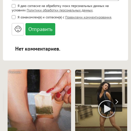
Поддержка HTML
Я даю согласие на обработку моих персональных данных на
условиях
Политики обработки персональных данных
.
<b>, <strong>, <u>, <i>, <em>, <s>, <big>,
Я ознакомлен(а) и согласен(а) с
Правилами комментирования
.
<small>, <sup>, <sub>, <pre>, <ul>, <ol>, <li>,
<blockquote>, <code> экранирует HTML,
🙂
адреса URL автоматически становятся
ссылками, и [img]адрес[/img] будет
открываться в новой вкладке.
Нет комментариев.
i