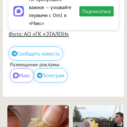
важное — узнавайте
Подписаться
первыми с Om1 в
«Макс»
Фото: АО «ГК «ЭТАЛОН»
Сообщить новость
Размещение рекламы
Макс
Телеграм
i