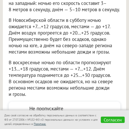
на западный: ночью его скорость составит 3–
8 метров в секунду, днём — 5–10 метров в секунду.
В Новосибирской области в субботу ночью
ожидается +7…+12 градусов, местами — до +17.
Днём воздух прогреется до +20…+25 градусов.
Преимущественно будет без осадков, однако
ночью на юге, а днём на северо-западе региона
местами возможны небольшие дожди и грозы.
В воскресенье ночью по области прогнозируют
+13…+18 градусов, местами — +7…+12. Днём
температура поднимется до +25…+30 градусов.
В основном осадков не ожидается, но на севере
региона местами возможны небольшие дожди
и грозы.
Не пропускайте
важное — узнавайте
Даю своё согласие на обработку персональных данных в соответствии с
Согласен
Подписаться
ФЗ от 27.07.2006 г. №152-ФЗ «О персональных данных» на условиях и для
первыми с Om1 в
целей, определённых в
Политике.