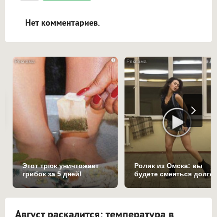
ссылками, и [img]адрес[/img] будет
открываться в новой вкладке.
Нет комментариев.
i
Этот трюк уничтожает
Ролик из Омска: вы
грибок за 5 дней!
будете смеяться долго
Август раскалится: температура в