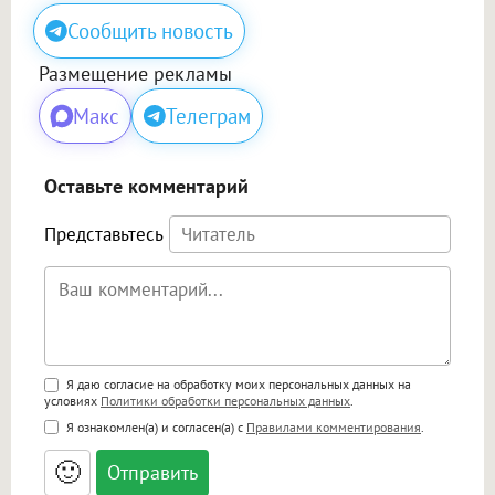
Сообщить новость
Размещение рекламы
Макс
Телеграм
Оставьте комментарий
Представьтесь
Поддержка HTML
Я даю согласие на обработку моих персональных данных на
условиях
Политики обработки персональных данных
.
<b>, <strong>, <u>, <i>, <em>, <s>, <big>,
Я ознакомлен(а) и согласен(а) с
Правилами комментирования
.
<small>, <sup>, <sub>, <pre>, <ul>, <ol>, <li>,
<blockquote>, <code> экранирует HTML,
🙂
адреса URL автоматически становятся