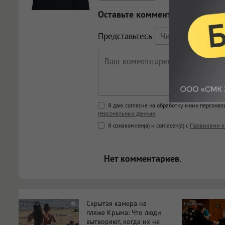
Оставьте комментарий
Представьтесь
Поддержка HTML
Я даю согласие на обработку моих персона
персональных данных
.
<b>, <strong>, <u>, <i>, <em>, <s>
Я ознакомлен(а) и согласен(а) с
Правилами к
<blockquote>, <code> экраниру
[img]адрес[/img] будет открыва
Нет комментариев.
Скрытая камера на
i
пляже Крыма: Что люди
вытворяют, когда их не