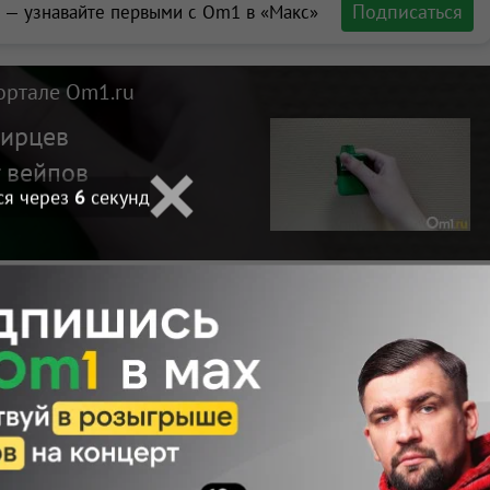
Подписаться
 — узнавайте первыми с Om1 в «Макс»
ортале Om1.ru
бирцев
 вейпов
ся через
4
секунд
Макс
Телеграм
Размещение рекламы
Поделиться