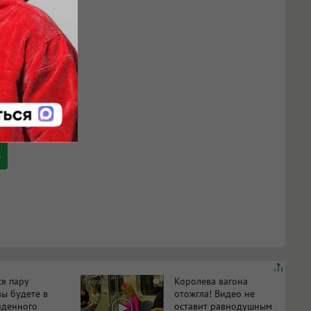
ся пару
Королева вагона
i
вы будете в
отожгла! Видео не
иденного
оставит равнодушным