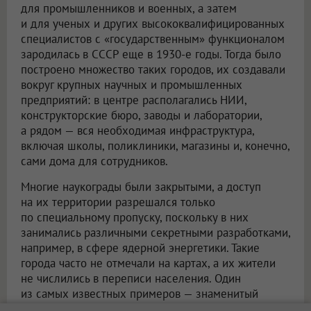
для промышленников и военных, а затем
и для ученых и других высококвалифицированных
специалистов с «государственным» функционалом
зародилась в СССР еще в 1930-е годы. Тогда было
построено множество таких городов, их создавали
вокруг крупных научных и промышленных
предприятий: в центре располагались НИИ,
конструкторские бюро, заводы и лаборатории,
а рядом — вся необходимая инфраструктура,
включая школы, поликлиники, магазины и, конечно,
сами дома для сотрудников.
Многие наукограды были закрытыми, а доступ
на их территории разрешался только
по специальному пропуску, поскольку в них
занимались различными секретными разработками,
например, в сфере ядерной энергетики. Такие
города часто не отмечали на картах, а их жители
не числились в переписи населения. Один
из самых известных примеров — знаменитый
закрытый город Саров, который в советское время