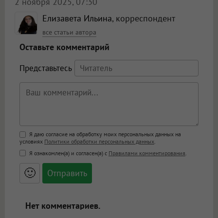
2 ноября 2025, 07:30
Елизавета Ильина
, корреспондент
все статьи автора
Оставьте комментарий
Представьтесь
Поддержка HTML
Я даю согласие на обработку моих персональных данных на
условиях
Политики обработки персональных данных
.
<b>, <strong>, <u>, <i>, <em>, <s>, <big>,
Я ознакомлен(а) и согласен(а) с
Правилами комментирования
.
<small>, <sup>, <sub>, <pre>, <ul>, <ol>, <li>,
<blockquote>, <code> экранирует HTML,
🙂
адреса URL автоматически становятся
ссылками, и [img]адрес[/img] будет
открываться в новой вкладке.
Нет комментариев.