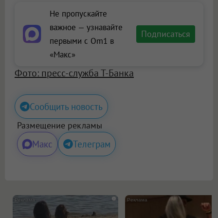
Не пропускайте
важное — узнавайте
Подписаться
первыми с Om1 в
«Макс»
Фото: пресс-служба Т-Банка
Сообщить новость
Размещение рекламы
Макс
Телеграм
i