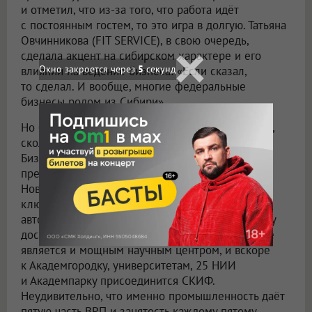
и отметил, что из-за того, что работа идёт
с постоянным гостем, то это игра в долгую. Татьяна
Овчинникова (FIT SERVICE), в свою очередь,
сделала акцент на сибирском характере и его
Окно закроется через
3
секунд
влиянии на ведение бизнеса: «Если сказал,
то сделал. И вообще, многие федеральные
бизнесы родом из Сибири».
Но бизнес — это не только и не столько эмоции,
сколько цифры. В рамках бизнес-фестиваля Т-
Бизнес провёл исследование
предпринимательской среды. По его итогам
Новосибирск был и по-прежнему остаётся
ключевым транспортным хабом: только
автомобильный грузооборот области в 2025 году
достиг 14,5 млн тонн. При этом мегаполис также
является и мощным научным центром, и вскоре
к Академгородку, университетам, 25 НИИ
и Академпарку присоединится СКИФ.
Неудивительно, что именно промышленность даёт
пятую часть ВРП и занятость каждому пятому