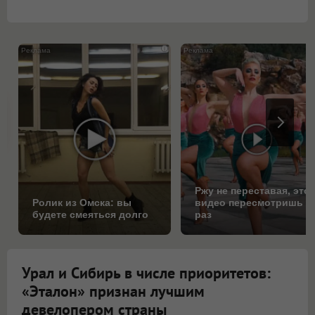
i
Ржу не переставая, это
Ролик из Омска: вы
видео пересмотришь н
будете смеяться долго
раз
Урал и Сибирь в числе приоритетов:
«Эталон» признан лучшим
девелопером страны