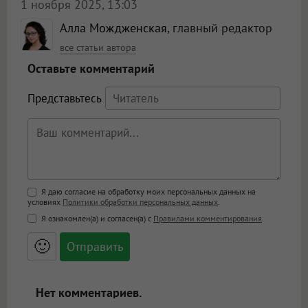
1 ноября 2025, 13:03
Алла Мождженская
, главный редактор
все статьи автора
Оставьте комментарий
Представьтесь
Поддержка HTML
Я даю согласие на обработку моих персональных данных на
условиях
Политики обработки персональных данных
.
<b>, <strong>, <u>, <i>, <em>, <s>, <big>,
Я ознакомлен(а) и согласен(а) с
Правилами комментирования
.
<small>, <sup>, <sub>, <pre>, <ul>, <ol>, <li>,
<blockquote>, <code> экранирует HTML,
🙂
адреса URL автоматически становятся
ссылками, и [img]адрес[/img] будет
открываться в новой вкладке.
Нет комментариев.