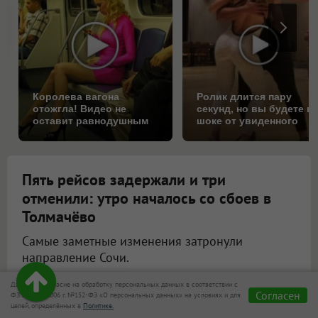
Королева вагона
Ролик длится пару
отожгла! Видео не
секунд, но вы будете в
оставит равнодушным
шоке от увиденного
Пять рейсов задержали и три
отменили: утро началось со сбоев в
Толмачёво
Самые заметные изменения затронули
направление Сочи.
#Аэропорт Толмачёво
Даю своё согласие на обработку персональных данных в соответствии с
Согласен
ФЗ от 27.07.2006 г. №152-ФЗ «О персональных данных» на условиях и для
целей, определённых в
Политике.
Пять рейсов задержали и три отменили в аэропорту Толмачёво