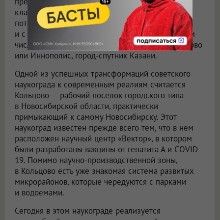
превратились в современные технологичные
кластеры и «бизнес-инкубаторы» с высоким
потенциалом. Наукограды тесно связаны
и с другим определением — техноградами, в том
числе созданными с нуля, как, например, Сколково
или Иннополис, город-спутник Казани.
Одной из успешных трансформаций советского
наукограда к современным реалиям считается
Кольцово — рабочий поселок городского типа
в Новосибирской области, практически
примыкающий к самому Новосибирску. Этот
наукоград известен прежде всего тем, что в нем
расположен научный центр «Вектор», в котором
были разработаны вакцины от гепатита А и COVID-
19. Помимо научно-производственной зоны,
в Кольцово есть уже знакомая система развитых
микрорайонов, которые чередуются с парками
и водоемами.
Сегодня в этом наукограде реализуется