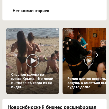
открываться в новой вкладке.
Нет комментариев.
i
Скрытая камера на
пляже Крыма: Что люди
Ролик длится нескольк
вытворяют, когда их не
секунд, а смеяться вы
видят...
будете долго
Новосибирский бизнес расшифровал