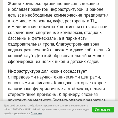
Жилой комплекс органично вписан в локацию
и обладает развитой инфраструктурой. В районе
есть все необходимые коммерческие предприятия,
в том числе магазины, кафе, рестораны и ТЦ,
и медицинские объекты. Спортивная сеть включает
современные спортивные комплексы, стадионы,
бассейны и фитнес-залы, а в парке есть
оздоровительная тропа, благоустроенная зона
водных развлечений с пляжем и даже собственный
конный клуб. Детский образовательный комплекс
сформирован из новых школ и детских садов.
Инфраструктура для жизни соседствует
с передовыми научно-техническими центрами,
основными «офисами» Кольцово, которые скорее
напоминают футуристичные арт-объекты, нежели
стереотипные промзоны. К примеру, сложная
архитектура местного Биотехнопарка превратила
его в одну из главных местных
Даю своё согласие на обработку персональных данных в соответствии с
Согласен
ФЗ от 27.07.2006 г. №152-ФЗ «О персональных данных» на условиях и для
достопримечательностей. При этом все зоны —
целей, определённых в
Политике.
как досуговые, так и деловые — связаны системой