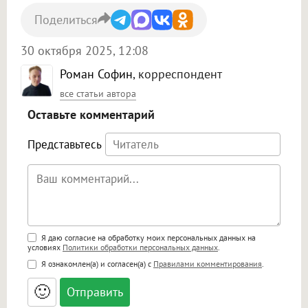
Поделиться
30 октября 2025, 12:08
Роман Софин
, корреспондент
все статьи автора
Оставьте комментарий
Представьтесь
Поддержка HTML
Я даю согласие на обработку моих персональных данных на
условиях
Политики обработки персональных данных
.
<b>, <strong>, <u>, <i>, <em>, <s>, <big>,
Я ознакомлен(а) и согласен(а) с
Правилами комментирования
.
<small>, <sup>, <sub>, <pre>, <ul>, <ol>, <li>,
<blockquote>, <code> экранирует HTML,
🙂
адреса URL автоматически становятся
ссылками, и [img]адрес[/img] будет