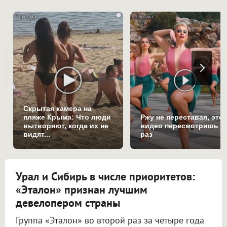
i
Скрытая камера на
пляже Крыма: Что люди
Ржу не переставая, это
вытворяют, когда их не
видео пересмотришь н
видят...
раз
Урал и Сибирь в числе приоритетов:
«Эталон» признан лучшим
девелопером страны
Группа «Эталон» во второй раз за четыре года