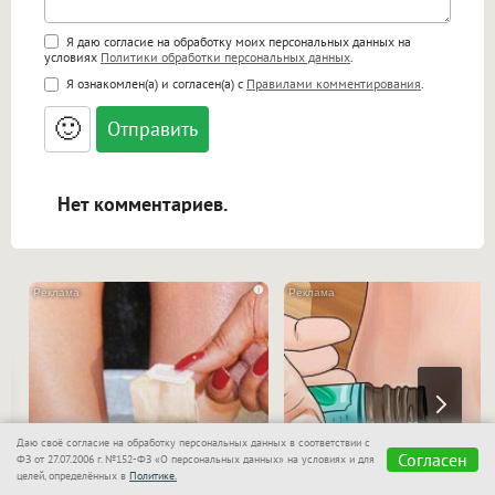
Поддержка HTML
Я даю согласие на обработку моих персональных данных на
условиях
Политики обработки персональных данных
.
<b>, <strong>, <u>, <i>, <em>, <s>, <big>,
Я ознакомлен(а) и согласен(а) с
Правилами комментирования
.
<small>, <sup>, <sub>, <pre>, <ul>, <ol>, <li>,
<blockquote>, <code> экранирует HTML,
🙂
адреса URL автоматически становятся
ссылками, и [img]адрес[/img] будет
открываться в новой вкладке.
Нет комментариев.
i
Даю своё согласие на обработку персональных данных в соответствии с
Согласен
ФЗ от 27.07.2006 г. №152-ФЗ «О персональных данных» на условиях и для
целей, определённых в
Политике.
Даже самый