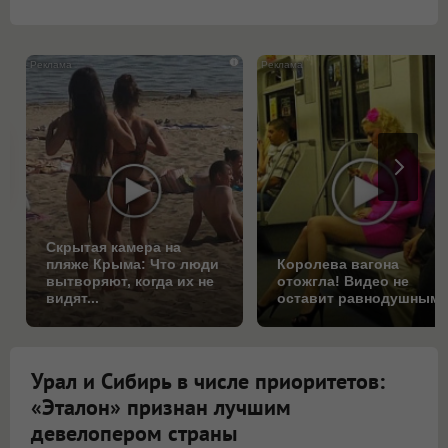
i
Скрытая камера на
пляже Крыма: Что люди
Королева вагона
вытворяют, когда их не
отожгла! Видео не
видят...
оставит равнодушным
Урал и Сибирь в числе приоритетов:
«Эталон» признан лучшим
девелопером страны