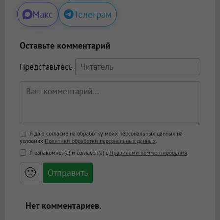
Макс
Телеграм
Оставьте комментарий
Представьтесь
Поддержка HTML
Я даю согласие на обработку моих персональных данных на
условиях
Политики обработки персональных данных
.
<b>, <strong>, <u>, <i>, <em>, <s>, <big>,
Я ознакомлен(а) и согласен(а) с
Правилами комментирования
.
<small>, <sup>, <sub>, <pre>, <ul>, <ol>, <li>,
<blockquote>, <code> экранирует HTML,
🙂
адреса URL автоматически становятся
ссылками, и [img]адрес[/img] будет
открываться в новой вкладке.
Нет комментариев.