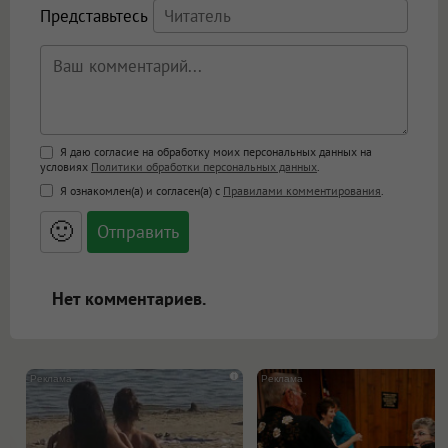
Представьтесь
Поддержка HTML
Я даю согласие на обработку моих персональных данных на
условиях
Политики обработки персональных данных
.
<b>, <strong>, <u>, <i>, <em>, <s>, <big>,
Я ознакомлен(а) и согласен(а) с
Правилами комментирования
.
<small>, <sup>, <sub>, <pre>, <ul>, <ol>, <li>,
<blockquote>, <code> экранирует HTML,
🙂
адреса URL автоматически становятся
ссылками, и [img]адрес[/img] будет
открываться в новой вкладке.
Нет комментариев.
i