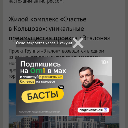
настоящим антистрессом.
Жилой комплекс «Счастье
в Кольцово»: уникальные
преимущества проекта «Эталона»
Проект Группы «Эталон» возводится в одном
из самых уютных и живописных мест всей
Новосибирской области. Удачное расположение
проекта позволяет ему сочетать преимущества
городской среды и загородной жизни.