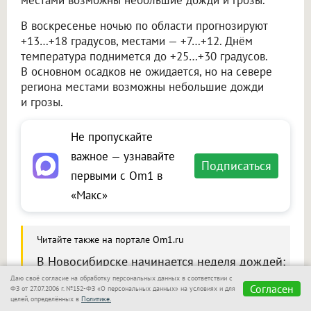
В воскресенье ночью по области прогнозируют
+13…+18 градусов, местами — +7…+12. Днём
температура поднимется до +25…+30 градусов.
В основном осадков не ожидается, но на севере
региона местами возможны небольшие дожди
и грозы.
Не пропускайте
важное — узнавайте
Подписаться
первыми с Om1 в
«Макс»
Читайте также на портале Om1.ru
В Новосибирске начинается неделя дождей:
с четверга похолодает до +21
Даю своё согласие на обработку персональных данных в соответствии с
Согласен
ФЗ от 27.07.2006 г. №152-ФЗ «О персональных данных» на условиях и для
целей, определённых в
Политике.