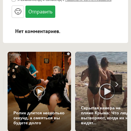
<small>, <sup>, <sub>, <pre>, <ul>, <ol>, <li>,
<blockquote>, <code> экранирует HTML,
🙂
адреса URL автоматически становятся
ссылками, и [img]адрес[/img] будет
открываться в новой вкладке.
Нет комментариев.
i
Скрытая камера на
Ролик длится несколько
пляже Крыма: Что люд
секунд, а смеяться вы
вытворяют, когда их не
будете долго
видят...