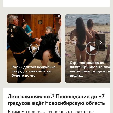
i
Скрытая камера на
Ролик длится несколько
пляже Крыма: Что люд
секунд, а смеяться вы
вытворяют, когда их не
будете долго
видят...
Лето закончилось? Похолодание до +7
градусов ждёт Новосибирскую область
В самом городе существенных осадков не