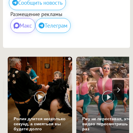
Сообщить новость
Размещение рекламы
Макс
Телеграм
i
Ролик длится несколько
Ржу не переставая, это
секунд, а смеяться вы
видео пересмотришь н
будете долго
раз