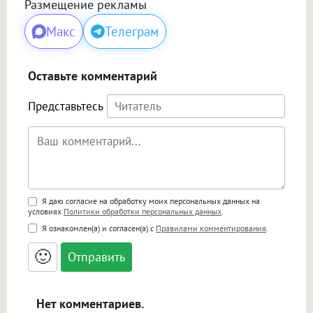
Размещение рекламы
Макс
Телеграм
Оставьте комментарий
Представьтесь
Поддержка HTML
Я даю согласие на обработку моих персональных данных на
условиях
Политики обработки персональных данных
.
<b>, <strong>, <u>, <i>, <em>, <s>, <big>,
Я ознакомлен(а) и согласен(а) с
Правилами комментирования
.
<small>, <sup>, <sub>, <pre>, <ul>, <ol>, <li>,
<blockquote>, <code> экранирует HTML,
🙂
адреса URL автоматически становятся
ссылками, и [img]адрес[/img] будет
открываться в новой вкладке.
Нет комментариев.