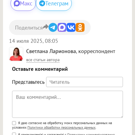
Макс
Телеграм
Поделиться
14 июля 2025, 08:05
Светлана Ларионова
, корреспондент
все статьи автора
Оставьте комментарий
Представьтесь
Поддержка HTML
Я даю согласие на обработку моих персональных данных на
условиях
Политики обработки персональных данных
.
<b>, <strong>, <u>, <i>, <em>, <s>, <big>,
Я ознакомлен(а) и согласен(а) с
Правилами комментирования
.