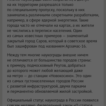
на их территории разрешался только
по специальному пропуску, поскольку в них
занимались различными секретными разработками,
например, в сфере ядерной энергетики. Такие
города часто не отмечали на картах, а их жители
не числились в переписи населения. Один
из самых известных примеров — знаменитый
закрытый город Саров, который в советское время
был зашифрован под названием Арзамас-16.
Между тем многие наукограды внешне ничем
не отличаются от большинства городов страны:
к примеру, подмосковный Реутов, добраться
до которого может любой желающий даже
на метро — до станции «Новокосино». Это один
из самых густонаселенных городов России
с развитой инфраструктурой, двумя парками
и перманентно обновляемой жилой застройкой.
Официальный статус наукограда в России появился
совсем недавно, федеральный закон «О статусе