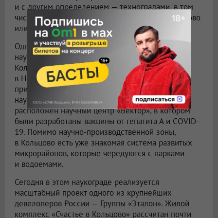
и с другим определением — техноградами, в том
числе созданными с нуля, как, например, Сколково
или Иннополис, город-спутник Казани.
Одной из успешных трансформаций советского
наукограда к современным реалиям считается
Кольцово — рабочий поселок городского типа
в Новосибирской области, практически
примыкающий к самому Новосибирску. Этот
наукоград известен прежде всего тем, что в нем
расположен научный центр «Вектор», в котором
были разработаны вакцины от гепатита А и COVID-
19. Помимо научно-производственной зоны,
в Кольцово есть уже знакомая система развитых
микрорайонов, которые чередуются с парками
и водоемами.
Сегодня в этом наукограде реализуется
масштабный проект одного из крупнейших
девелоперов России — Группы «Эталон». Жилой
комплекс «Счастье в Кольцово» рассчитан почти