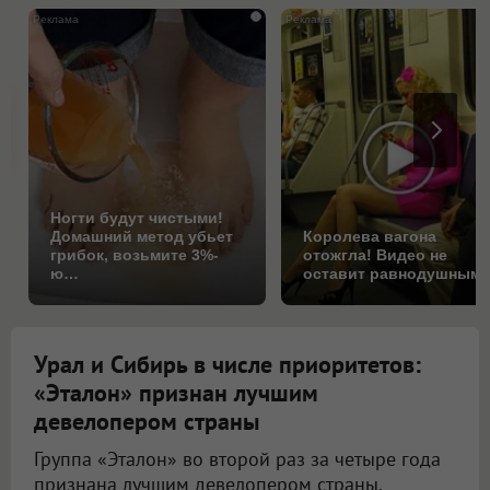
i
Ногти будут чистыми!
Домашний метод убьет
Королева вагона
грибок, возьмите 3%-
отожгла! Видео не
ю…
оставит равнодушным
Урал и Сибирь в числе приоритетов:
«Эталон» признан лучшим
девелопером страны
Группа «Эталон» во второй раз за четыре года
признана лучшим девелопером страны.