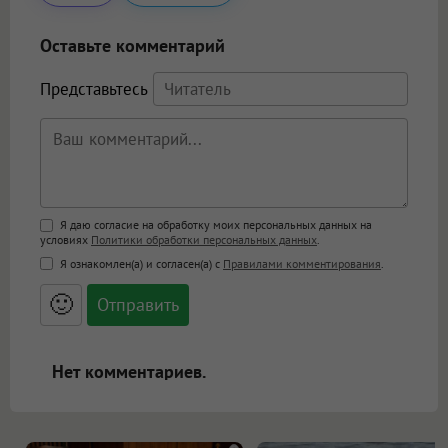
Оставьте комментарий
Представьтесь
Поддержка HTML
Я даю согласие на обработку моих персональных данных на
условиях
Политики обработки персональных данных
.
<b>, <strong>, <u>, <i>, <em>, <s>, <big>,
Я ознакомлен(а) и согласен(а) с
Правилами комментирования
.
<small>, <sup>, <sub>, <pre>, <ul>, <ol>, <li>,
<blockquote>, <code> экранирует HTML,
🙂
адреса URL автоматически становятся
ссылками, и [img]адрес[/img] будет
открываться в новой вкладке.
Нет комментариев.