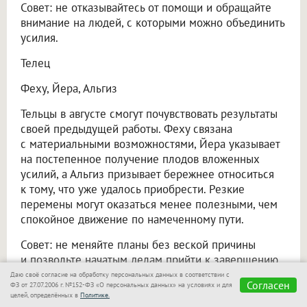
Совет: не отказывайтесь от помощи и обращайте
внимание на людей, с которыми можно объединить
усилия.
Телец
Феху, Йера, Альгиз
Тельцы в августе смогут почувствовать результаты
своей предыдущей работы. Феху связана
с материальными возможностями, Йера указывает
на постепенное получение плодов вложенных
усилий, а Альгиз призывает бережнее относиться
к тому, что уже удалось приобрести. Резкие
перемены могут оказаться менее полезными, чем
спокойное движение по намеченному пути.
Совет: не меняйте планы без веской причины
и позвольте начатым делам прийти к завершению.
Даю своё согласие на обработку персональных данных в соответствии с
Близнецы
Согласен
ФЗ от 27.07.2006 г. №152-ФЗ «О персональных данных» на условиях и для
целей, определённых в
Политике.