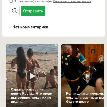
Я ознакомлен(а) и согласен(а) с
Правилами комментирования
.
<small>, <sup>, <sub>, <pre>, <ul>, <ol>, <li>,
<blockquote>, <code> экранирует HTML,
🙂
адреса URL автоматически становятся
ссылками, и [img]адрес[/img] будет
открываться в новой вкладке.
Нет комментариев.
i
Скрытая камера на
пляже Крыма: Что люди
Ролик длится нескольк
вытворяют, когда их не
секунд, а смеяться вы
видят...
будете долго