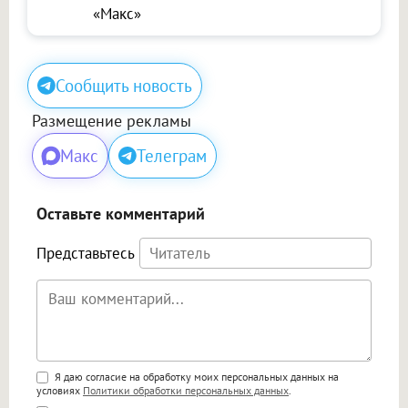
«Макс»
Сообщить новость
Размещение рекламы
Макс
Телеграм
Оставьте комментарий
Представьтесь
Поддержка HTML
Я даю согласие на обработку моих персональных данных на
условиях
Политики обработки персональных данных
.
<b>, <strong>, <u>, <i>, <em>, <s>, <big>,