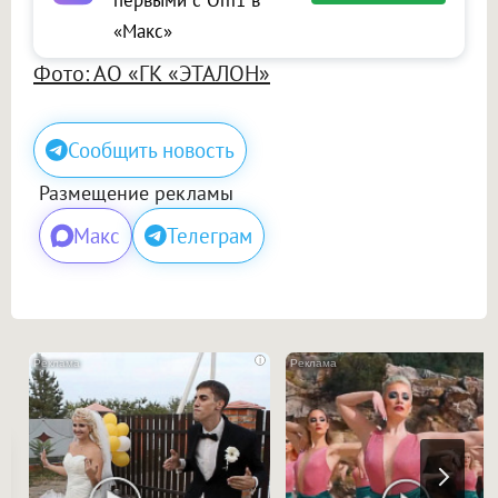
первыми с Om1 в
«Макс»
Фото: АО «ГК «ЭТАЛОН»
Сообщить новость
Размещение рекламы
Макс
Телеграм
i