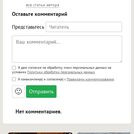
все статьи автора
Оставьте комментарий
Представьтесь
Поддержка HTML
Я даю согласие на обработку моих персональных данных на
условиях
Политики обработки персональных данных
.
<b>, <strong>, <u>, <i>, <em>, <s>, <big>,
Я ознакомлен(а) и согласен(а) с
Правилами комментирования
.
<small>, <sup>, <sub>, <pre>, <ul>, <ol>, <li>,
<blockquote>, <code> экранирует HTML,
🙂
адреса URL автоматически становятся
ссылками, и [img]адрес[/img] будет
открываться в новой вкладке.
Нет комментариев.