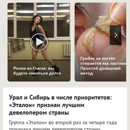
i
Грибок на ногтях
стирается как ластиком
Ролик из Омска: вы
Простой домашний
будете смеяться долго
метод
Урал и Сибирь в числе приоритетов:
«Эталон» признан лучшим
девелопером страны
Группа «Эталон» во второй раз за четыре года
признана лучшим девелопером страны.