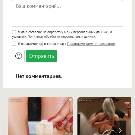
Поддержка HTML
Я даю согласие на обработку моих персональных данных на
условиях
Политики обработки персональных данных
.
<b>, <strong>, <u>, <i>, <em>, <s>, <big>,
Я ознакомлен(а) и согласен(а) с
Правилами комментирования
.
<small>, <sup>, <sub>, <pre>, <ul>, <ol>, <li>,
<blockquote>, <code> экранирует HTML,
🙂
адреса URL автоматически становятся
ссылками, и [img]адрес[/img] будет
открываться в новой вкладке.
Нет комментариев.
i