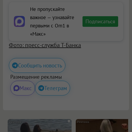
Не пропускайте
важное — узнавайте
Подписаться
первыми с Om1 в
«Макс»
Фото: пресс-служба Т-Банка
Сообщить новость
Размещение рекламы
Макс
Телеграм
i