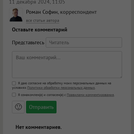
11 декабря 2024, 11:05
Роман Софин
, корреспондент
все статьи автора
Оставьте комментарий
Представьтесь
Поддержка HTML
Я даю согласие на обработку моих персональных данных на
условиях
Политики обработки персональных данных
.
<b>, <strong>, <u>, <i>, <em>, <s>, <big>,
Я ознакомлен(а) и согласен(а) с
Правилами комментирования
.
<small>, <sup>, <sub>, <pre>, <ul>, <ol>, <li>,
<blockquote>, <code> экранирует HTML,
🙂
адреса URL автоматически становятся
ссылками, и [img]адрес[/img] будет
открываться в новой вкладке.
Нет комментариев.