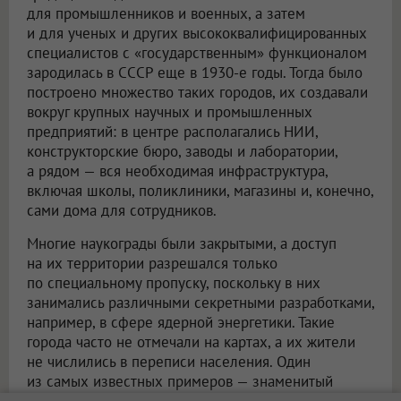
для промышленников и военных, а затем
и для ученых и других высококвалифицированных
специалистов с «государственным» функционалом
зародилась в СССР еще в 1930-е годы. Тогда было
построено множество таких городов, их создавали
вокруг крупных научных и промышленных
предприятий: в центре располагались НИИ,
конструкторские бюро, заводы и лаборатории,
а рядом — вся необходимая инфраструктура,
включая школы, поликлиники, магазины и, конечно,
сами дома для сотрудников.
Многие наукограды были закрытыми, а доступ
на их территории разрешался только
по специальному пропуску, поскольку в них
занимались различными секретными разработками,
например, в сфере ядерной энергетики. Такие
города часто не отмечали на картах, а их жители
не числились в переписи населения. Один
из самых известных примеров — знаменитый
закрытый город Саров, который в советское время