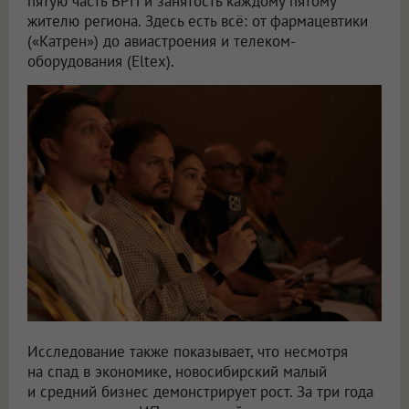
пятую часть ВРП и занятость каждому пятому
жителю региона. Здесь есть всё: от фармацевтики
(«Катрен») до авиастроения и телеком-
оборудования (Eltex).
Исследование также показывает, что несмотря
на спад в экономике, новосибирский малый
и средний бизнес демонстрирует рост. За три года