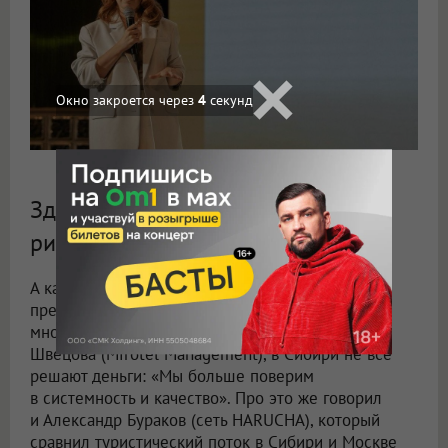
Окно закроется через
3
секунд
Здоровый скепсис и готовность
рисковать
А как же видят этот код новосибирские
предприниматели? Здесь, в принципе, нашлось
много общих точек. Так, по мнению Михаила
Швецова (Mirotel Management), в Сибири не всё
решают деньги: «Мы больше поверим
в системность и качество». Про это же говорил
и Александр Бураков (сеть HARUCHA), который
сравнил туристический поток в Сибири и Москве