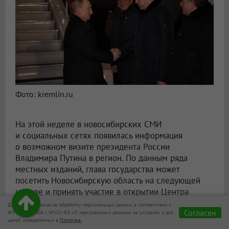
Фото: kremlin.ru
На этой неделе в новосибирских СМИ
и социальных сетях появилась информация
о возможном визите президента России
Владимира Путина в регион. По данным ряда
местных изданий, глава государства может
посетить Новосибирскую область на следующей
неделе и принять участие в открытии Центра
коллективного пользования «СКИФ».
Даю своё согласие на обработку персональных данных в соответствии с
Согласен
Официального подтверждения этой информации
ФЗ от 27.07.2006 г. №152-ФЗ «О персональных данных» на условиях и для
целей, определённых в
Политике.
пока нет.