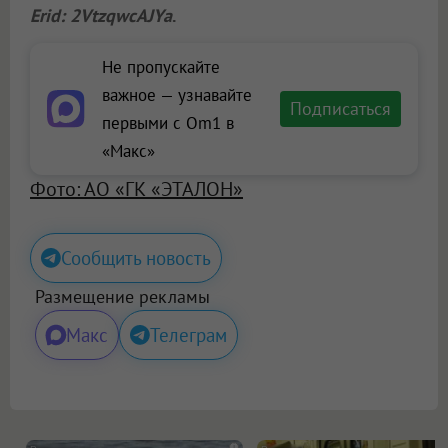
Erid: 2VtzqwcAJYa
.
Не пропускайте
важное — узнавайте
Подписаться
первыми с Om1 в
«Макс»
Фото: АО «ГК «ЭТАЛОН»
Сообщить новость
Размещение рекламы
Макс
Телеграм
i