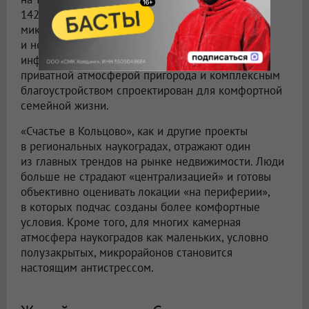
142 тысяч квадратных метров. Полноформатный
микрорайон с привлекательной архитектурой
и невысокой застройкой, развитой
инфраструктурой и природным окружением,
приватной атмосферой пригорода и комплексным
благоустройством спроектирован для комфортной
семейной жизни.
«Счастье в Кольцово», как и другие проекты
в региональных наукоградах, отражают один
из главных трендов на рынке недвижимости. Люди
больше не страдают «централизацией» и готовы
объективно оценивать локации «на периферии»,
в которых подчас созданы более комфортные
условия. Кроме того, для многих камерная
атмосфера наукоградов как маленьких, условно
полузакрытых, микрорайонов становится
настоящим антистрессом.