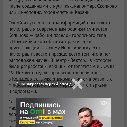
числе созданными с нуля, как, например, Сколково
или Иннополис, город-спутник Казани.
Одной из успешных трансформаций советского
наукограда к современным реалиям считается
Кольцово — рабочий поселок городского типа
в Новосибирской области, практически
примыкающий к самому Новосибирску. Этот
наукоград известен прежде всего тем, что в нем
расположен научный центр «Вектор», в котором
были разработаны вакцины от гепатита А и COVID-
19. Помимо научно-производственной зоны,
в Кольцово есть уже знакомая система развитых
Окно закроется через
2
секунд
микрорайонов, которые чередуются с парками
и водоемами.
Сегодня в этом наукограде реализуется
масштабный проект одного из крупнейших
девелоперов России — Группы «Эталон». Жилой
комплекс «Счастье в Кольцово» рассчитан почти
на три тысячи квартир площадью порядка