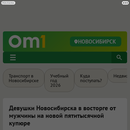
РЕКЛАМА
НОВОСИБИРСК
Транспорт в
Учебный
Куда
Недвиж
Новосибирске
год
поступать?
2026
Девушки Новосибирска в восторге от
мужчины на новой пятитысячной
купюре