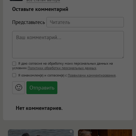
Оставьте комментарий
Представьтесь
Поддержка HTML
Я даю согласие на обработку моих персональных данных на
условиях
Политики обработки персональных данных
.
<b>, <strong>, <u>, <i>, <em>, <s>, <big>,
Я ознакомлен(а) и согласен(а) с
Правилами комментирования
.
<small>, <sup>, <sub>, <pre>, <ul>, <ol>, <li>,
<blockquote>, <code> экранирует HTML,
🙂
адреса URL автоматически становятся
ссылками, и [img]адрес[/img] будет
открываться в новой вкладке.
Нет комментариев.
i