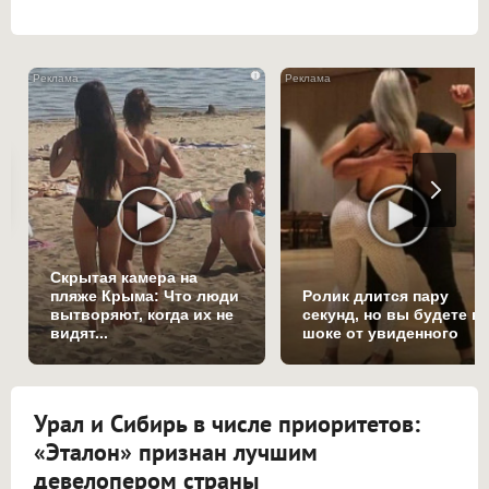
i
Скрытая камера на
пляже Крыма: Что люди
Ролик длится пару
вытворяют, когда их не
секунд, но вы будете в
видят...
шоке от увиденного
Урал и Сибирь в числе приоритетов:
«Эталон» признан лучшим
девелопером страны