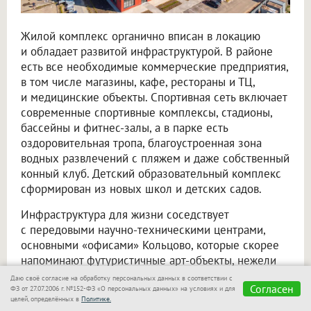
Жилой комплекс органично вписан в локацию
и обладает развитой инфраструктурой. В районе
есть все необходимые коммерческие предприятия,
в том числе магазины, кафе, рестораны и ТЦ,
и медицинские объекты. Спортивная сеть включает
современные спортивные комплексы, стадионы,
бассейны и фитнес-залы, а в парке есть
оздоровительная тропа, благоустроенная зона
водных развлечений с пляжем и даже собственный
конный клуб. Детский образовательный комплекс
сформирован из новых школ и детских садов.
Инфраструктура для жизни соседствует
с передовыми научно-техническими центрами,
основными «офисами» Кольцово, которые скорее
напоминают футуристичные арт-объекты, нежели
стереотипные промзоны. К примеру, сложная
Даю своё согласие на обработку персональных данных в соответствии с
Согласен
архитектура местного Биотехнопарка превратила
ФЗ от 27.07.2006 г. №152-ФЗ «О персональных данных» на условиях и для
целей, определённых в
Политике.
его в одну из главных местных