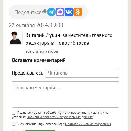
Поделиться
22 октября 2024, 19:00
Виталий Лукин
, заместитель главного
редактора в Новосибирске
все статьи автора
Оставьте комментарий
Представьтесь
Поддержка HTML
Я даю согласие на обработку моих персональных данных на
условиях
Политики обработки персональных данных
.
<b>, <strong>, <u>, <i>, <em>, <s>, <big>,
Я ознакомлен(а) и согласен(а) с
Правилами комментирования
.
<small>, <sup>, <sub>, <pre>, <ul>, <ol>, <li>,