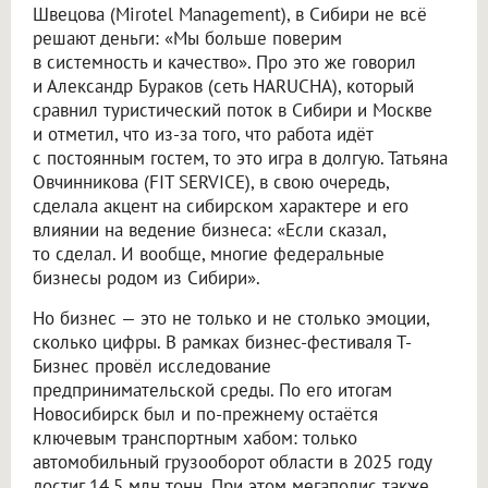
Швецова (Mirotel Management), в Сибири не всё
решают деньги: «Мы больше поверим
в системность и качество». Про это же говорил
и Александр Бураков (сеть HARUCHA), который
сравнил туристический поток в Сибири и Москве
и отметил, что из-за того, что работа идёт
с постоянным гостем, то это игра в долгую. Татьяна
Овчинникова (FIT SERVICE), в свою очередь,
сделала акцент на сибирском характере и его
влиянии на ведение бизнеса: «Если сказал,
то сделал. И вообще, многие федеральные
бизнесы родом из Сибири».
Но бизнес — это не только и не столько эмоции,
сколько цифры. В рамках бизнес-фестиваля Т-
Бизнес провёл исследование
предпринимательской среды. По его итогам
Новосибирск был и по-прежнему остаётся
ключевым транспортным хабом: только
автомобильный грузооборот области в 2025 году
достиг 14,5 млн тонн. При этом мегаполис также