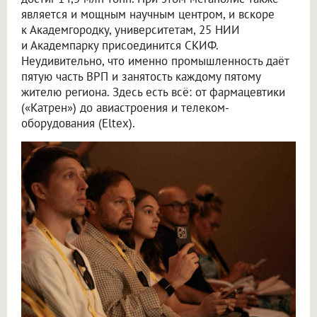
является и мощным научным центром, и вскоре
к Академгородку, университетам, 25 НИИ
и Академпарку присоединится СКИФ.
Неудивительно, что именно промышленность даёт
пятую часть ВРП и занятость каждому пятому
жителю региона. Здесь есть всё: от фармацевтики
(«Катрен») до авиастроения и телеком-
оборудования (Eltex).