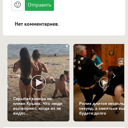
<blockquote>, <code> экранирует HTML,
🙂
адреса URL автоматически становятся
ссылками, и [img]адрес[/img] будет
открываться в новой вкладке.
Нет комментариев.
i
Скрытая камера на
пляже Крыма: Что люди
Ролик длится нескольк
вытворяют, когда их не
секунд, а смеяться вы
видят...
будете долго